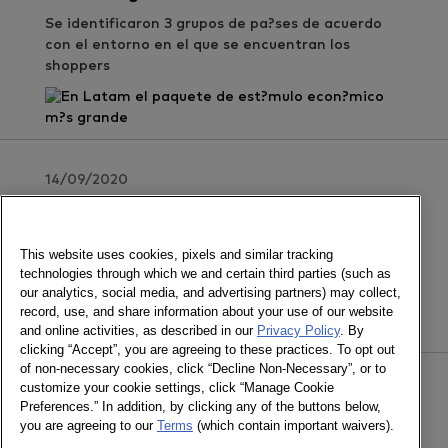
Se identificaron 3 grupos de pa?ses de acuerdo
con el entorno en el que se encuentran los
shoppers
14/09/2020
Comportamiento del consumo en los
hogares chilenos
This website uses cookies, pixels and similar tracking
El aislamiento y las medidas gubernamentales se
technologies through which we and certain third parties (such as
reflejan en el consumo
our analytics, social media, and advertising partners) may collect,
record, use, and share information about your use of our website
and online activities, as described in our
Privacy Policy
. By
clicking “Accept”, you are agreeing to these practices. To opt out
of non-necessary cookies, click “Decline Non-Necessary”, or to
customize your cookie settings, click “Manage Cookie
31/08/2020
Preferences.” In addition, by clicking any of the buttons below,
10 Diapositivas para hacerte pensar
you are agreeing to our
Terms
(which contain important waivers).
sobre COVID-19 Ed 5