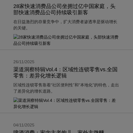
28家快速消费品公司坐拥过亿中国家庭，头
部快速消费品公司持续吸引新客
在日益激烈的存量竞争中，
扩大消费者渗透率是驱动增长
的关键
。
26/11/2025
渠道洞察特辑Vol.4：区域性连锁零售vs.全国
零售：差异化增长逻辑
区域性连锁零售靠着“社区便利性”和“本地化”的特色，走出
了差异化的增长道路。
04/11/2025
啤酒消费：家内主老炮儿，家外主微醺