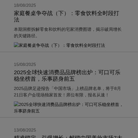
18/08/2025
家庭餐桌争夺战（下）：零食饮料全时段打
法
本期洞察拆解零食和饮料的宅家消费图谱，揭示破局增长
的关键路径。
15/08/2025
2025全球快速消费品品牌榜出炉：可口可乐
稳坐榜首，乐事跻身前五
2025品牌足迹报告「中国市场」上榜品牌名单，将于8月
21日客户会现场独家首发！席位有限，报名从速！
13/08/2025