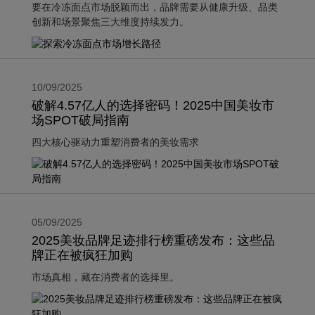
要
在冷冻面点市场脱颖而出，品牌需要从健康升级、品类
创新和场景聚焦三大维度持续发力。
10/09/2025
破解4.57亿人的选择密码！2025中国美妆市
场SPOT破局指南
四大核心驱动力重塑消费者的美妆需求
05/09/2025
2025美妆品牌足迹排行榜重磅发布：这些品
牌正在被疯狂加购
市场真相，藏在消费者的选择里。