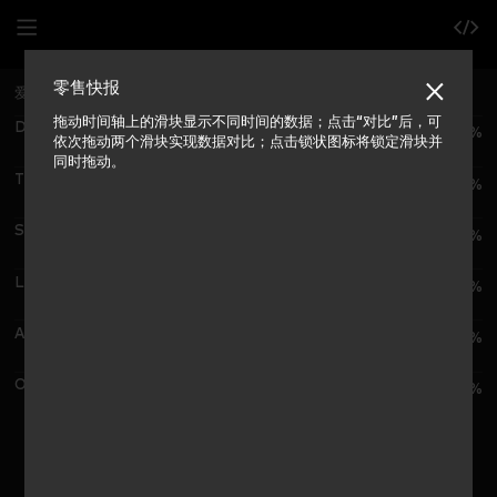
零售快报
爱尔兰
前十零售商市场份额 (滚动12周)
拖动时间轴上的滑块显示不同时间的数据；点击“对比”后，可
Dunnes
23.8%
依次拖动两个滑块实现数据对比；点击锁状图标将锁定滑块并
同时拖动。
Tesco
23.7%
SuperValu
19.6%
Lidl
14.8%
Aldi
11.0%
Other Outlets
7.1%