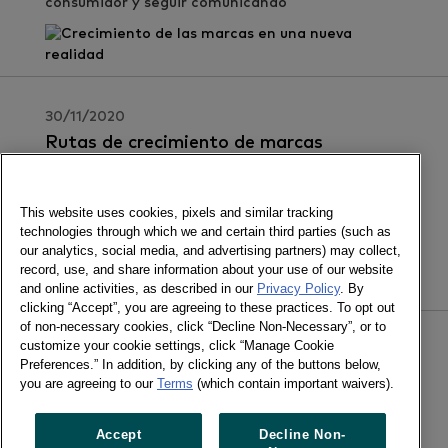
consumidor y seguir comunicando
30/11/2020
Rutas de crecimiento de marcas
ganadoras en Latam 2020
En un entorno complejo encontramos jugadores
This website uses cookies, pixels and similar tracking
exitosos que nos muestran sus caminos de
technologies through which we and certain third parties (such as
crecimiento
our analytics, social media, and advertising partners) may collect,
record, use, and share information about your use of our website
and online activities, as described in our
Privacy Policy
. By
clicking “Accept”, you are agreeing to these practices. To opt out
of non-necessary cookies, click “Decline Non-Necessary”, or to
customize your cookie settings, click “Manage Cookie
10/11/2020
Preferences.” In addition, by clicking any of the buttons below,
Canasta de consumo masivo crece en lo
you are agreeing to our
Terms
(which contain important waivers).
que va del a?o
Peruanos seguimos llenando las cestas m?s en
Accept
Decline Non-