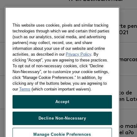
09/12/2020
This website uses cookies, pixels and similar tracking
10 slides para hacerte pe
technologies through which we and certain third parties
sobre el 2020 y el 2021
(such as our analytics, social media, and advertising
partners) may collect, record, use, and share
information about your use of our website and online
01/12/2020
activities, as described in our
Privacy Policy
. By
Crecimiento de las marca
clicking “Accept”, you are agreeing to these practices.
una nueva realidad
To opt out of non-necessary cookies, click “Decline
Non-Necessary”, or to customize your cookie settings,
click “Manage Cookie Preferences.” In addition, by
clicking any of the buttons below, you are agreeing to
30/11/2020
our
Terms
(which contain important waivers).
Rutas de crecimiento de
marcas ganadoras en La
Accept
2020
Decline Non-Necessary
10/11/2020
Canasta de consumo mas
crece en lo que va del a?o
Manage Cookie Preferences