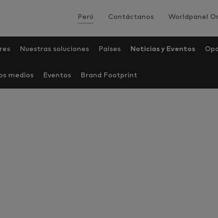
Perú
Contáctanos
Worldpanel On
res
Nuestras soluciones
Países
Noticias y Eventos
Opo
los medios
Eventos
Brand Footprint