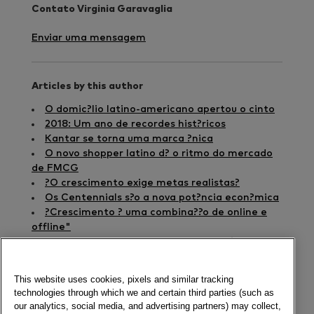
Contato Virginia Garavaglia
Enviar uma mensagem
Articles by this author
O domic?lio latino-americano apertou o cinto
2018: Um ano de recordes hist?ricos
Kantar se torna uma marca ?nica
O novo shopper latino d? o ritmo do mercado
de FMCG
?O crescimento exige metas realistas?
Os Centennials s?o a nova pot?ncia econ?mica
?Crescimento ? uma combina??o de online e
offline"
Paul Murphy: ?As pessoas n?o s?o t?o fi?is a
marcas?
Novo relat?rio Blurring Boundaries
This website uses cookies, pixels and similar tracking
A nova cara do varejo
technologies through which we and certain third parties (such as
Encontre as oportunidades de crescimento
our analytics, social media, and advertising partners) may collect,