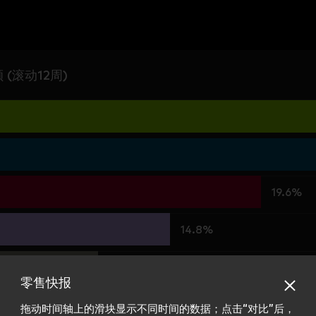
(滚动12周)
19.6%
14.8%
11.0%
零售快报
7.1%
拖动时间轴上的滑块显示不同时间的数据；点击“对比”后，