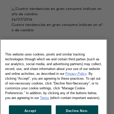
24/07/2014
Cuatro tendencias en gran consumo indican un a?
o de cambio
Leer más
This website uses cookies, pixels and similar tracking
technologies through which we and certain third parties (such as
Las tiendas de precios bajos, principal
our analytics, social media, and advertising partners) may collect,
canal de compra
record, use, and share information about your use of our website
and online activities, as described in our
Privacy Policy
. By
clicking “Accept”, you are agreeing to these practices. To opt out
of non-necessary cookies, click “Decline Non-Necessary”, or to
10/03/2014
customize your cookie settings, click “Manage Cookie
Preferences.” In addition, by clicking any of the buttons below,
Aun as?, el informe Worldpanel Distribuci?n se?ala
you are agreeing to our
Terms
(which contain important waivers).
que el consumidor busca algo m?s que precio
Leer más
Accept
Decline Non-