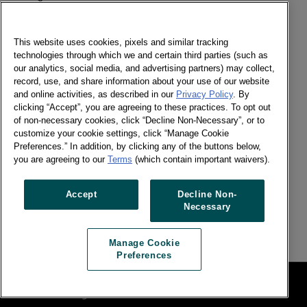
Enviar un mensaje
Newsletter global
This website uses cookies, pixels and similar tracking
technologies through which we and certain third parties (such as
our analytics, social media, and advertising partners) may collect,
record, use, and share information about your use of our website
and online activities, as described in our
Privacy Policy
. By
Social
clicking “Accept”, you are agreeing to these practices. To opt out
of non-necessary cookies, click “Decline Non-Necessary”, or to
Newsletter global
customize your cookie settings, click “Manage Cookie
Twitter
Preferences.” In addition, by clicking any of the buttons below,
LinkedIn
you are agreeing to our
Terms
(which contain important waivers).
Facebook
Accept
Decline Non-
Necessary
Previous article
Next article
Manage Cookie
Preferences
Política de Privacidad y de Cookies
Manage Cookie Preferences