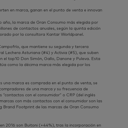
erten en marca, ganan en el punto de venta e innovan
nto año, la marca de Gran Consumo más elegida por
llones de contactos anuales, según la quinta edición
borado por la consultora Kantar Worldpanel.
 Campofrío, que mantiene su segunda y tercera
al Lechera Asturiana (#4) y Activia (#5), que suben
n el top10 Don Simón, Gallo, Danone y Puleva. Esta
sitúa como la décima marca más elegida por los
es una marca es comprada en el punto de venta, se
 compradores de una marca y su frecuencia de
s “contactos con el consumidor” o CRP (del inglés
 marcas con más contactos con el consumidor son las
ing Brand Footprint de las marcas de Gran Consumo
n 2016 son Buitoni (+44%), tras la incorporación en