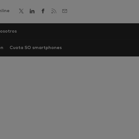
line
osotros
ón
Cuota SO smartphones