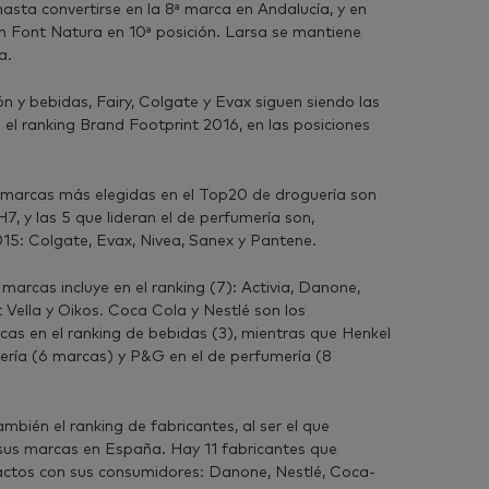
sta convertirse en la 8ª marca en Andalucía, y en
Font Natura en 10ª posición. Larsa se mantiene
a.
 y bebidas, Fairy, Colgate y Evax siguen siendo las
 el ranking Brand Footprint 2016, en las posiciones
 5 marcas más elegidas en el Top20 de droguería son
H7, y las 5 que lideran el de perfumería son,
15: Colgate, Evax, Nivea, Sanex y Pantene.
arcas incluye en el ranking (7): Activia, Danone,
t Vella y Oikos. Coca Cola y Nestlé son los
cas en el ranking de bebidas (3), mientras que Henkel
ería (6 marcas) y P&G en el de perfumería (8
ién el ranking de fabricantes, al ser el que
us marcas en España. Hay 11 fabricantes que
actos con sus consumidores: Danone, Nestlé, Coca-