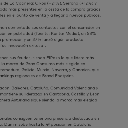
ias de La Cocinera; Oikos (+21%), Serrano (+12%) y
tado más presentes en la cesta de la compra gracias
les en el punto de venta y a llegar a nuevos públicos.
e han aumentado sus contactos con el consumidor en
sión en publicidad (fuente: Kantar Media), un 58%
n promoción y un 37% lanzó algún producto
fue innovación exitosa-.
ienen sus feudos, siendo ElPozo la que lidera más
 la marca de Gran Consumo más elegida en
tremadura, Galicia, Murcia, Navarra, y Canarias, que
 rankings regionales de Brand Footprint.
agón, Baleares, Cataluña, Comunidad Valenciana y
antiene su liderazgo en Cantabria, Castilla y León,
echera Asturiana sigue siendo la marca más elegida
onales consiguen tener una presencia destacada en
cia: Damm sube hasta la 4ª posición en Cataluña.