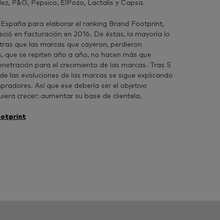
lez, P&G, Pepsico, ElPozo, Lactalis y Capsa.
España para elaborar el ranking Brand Footprint,
ció en facturación en 2016. De éstas, la mayoría lo
ras que las marcas que cayeron, perdieron
, que se repiten año a año, no hacen más que
netración para el crecimiento de las marcas. Tras 5
de las evoluciones de las marcas se sigue explicando
radores. Así que ese debería ser el objetivo
iera crecer: aumentar su base de clientela.
ootprint