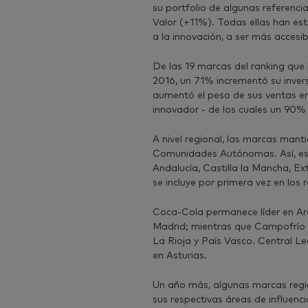
su portfolio de algunas referenc
Valor (+11%). Todas ellas han es
a la innovación, a ser más accesib
De las 19 marcas del ranking qu
2016, un 71% incrementó su inver
aumentó el peso de sus ventas e
innovador - de los cuales un 90% 
A nivel regional, las marcas mant
Comunidades Autónomas. Así, es
Andalucía, Castilla la Mancha, Ex
se incluye por primera vez en los
Coca-Cola permanece líder en Ar
Madrid; mientras que Campofrío m
La Rioja y País Vasco. Central L
en Asturias.
Un año más, algunas marcas regi
sus respectivas áreas de influen