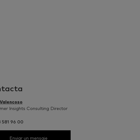
tacta
 Valencoso
er Insights Consulting Director
3 581 96 00
Enviar un mensaje