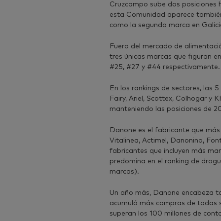
Cruzcampo sube dos posiciones ha
esta Comunidad aparece también 
como la segunda marca en Galici
Fuera del mercado de alimentación
tres únicas marcas que figuran en
#25, #27 y #44 respectivamente.
En los rankings de sectores, las
Fairy, Ariel, Scottex, Colhogar y K
manteniendo las posiciones de 20
Danone es el fabricante que más m
Vitalinea, Actimel, Danonino, Fon
fabricantes que incluyen más mar
predomina en el ranking de drogu
marcas).
Un año más, Danone encabeza tamb
acumuló más compras de todas s
superan los 100 millones de cont