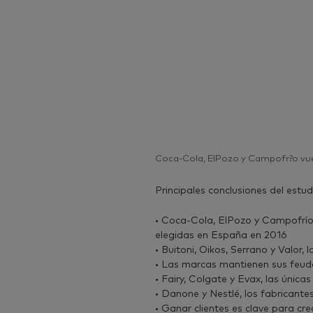
Coca-Cola, ElPozo y Campofr?o vuel
Principales conclusiones del estu
• Coca-Cola, ElPozo y Campofrí
elegidas en España en 2016
• Buitoni, Oikos, Serrano y Valor,
• Las marcas mantienen sus feud
• Fairy, Colgate y Evax, las únic
• Danone y Nestlé, los fabricant
• Ganar clientes es clave para cr