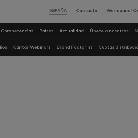
ESPAÑA
Contacto
Worldpanel On
Competencias
Países
Actualidad
Únete a nosotros
N
dios
Kantar Webinars
Brand Footprint
Cuotas distribuci