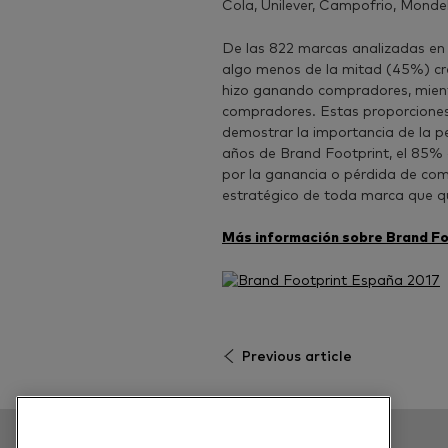
Cola, Unilever, Campofrio, Monde
De las 822 marcas analizadas en 
algo menos de la mitad (45%) cre
hizo ganando compradores, mient
compradores. Estas proporciones
demostrar la importancia de la pe
años de Brand Footprint, el 85% 
por la ganancia o pérdida de comp
estratégico de toda marca que qu
Más información sobre Brand F
Previous article