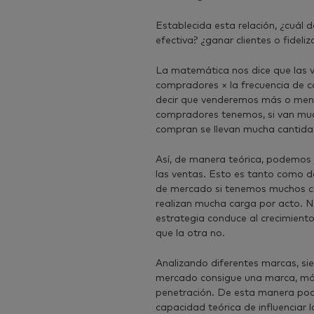
Establecida esta relación, ¿cuál d
efectiva? ¿ganar clientes o fideliz
La matemática nos dice que las 
compradores × la frecuencia de 
decir que venderemos más o meno
compradores tenemos, si van much
compran se llevan mucha cantida
Así, de manera teórica, podemos 
las ventas. Esto es tanto como d
de mercado si tenemos muchos cli
realizan mucha carga por acto. N
estrategia conduce al crecimient
que la otra no.
Analizando diferentes marcas, s
mercado consigue una marca, más
penetración. De esta manera pode
capacidad teórica de influenciar 