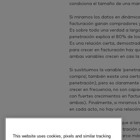
condiciona el tamaño de una marca
Si miramos los datos en dinámico,
facturación ganan compradores y
Es sobre todo una verdad a largo 
penetración explica el 80% de l
Es una relación cierta, demostra
para crecer en facturación hay q
ambas variables crecen en casi l
Si sustituimos la variable ‘penetra
compra’, también existe una cierta
penetración), pero es clarament
crecer en frecuencia, no son capa
con fuertes crecimientos en fact
ambas). Finalmente, si miramos l
en cada acto, no hay una relación 
Podemos concluir, pues, que a la
apalancándonos en penetración q
variable de gestión de marca más
This website uses cookies, pixels and similar tracking