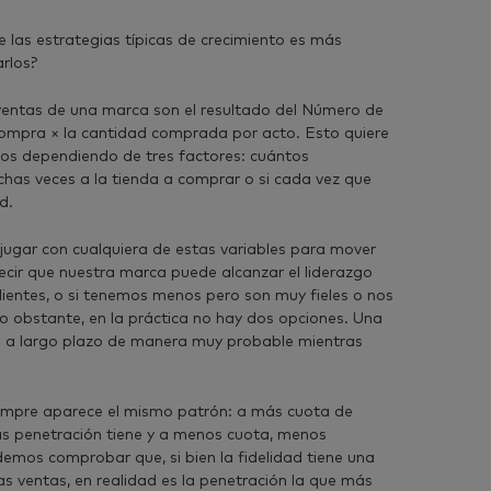
e las estrategias típicas de crecimiento es más
arlos?
ventas de una marca son el resultado del Número de
compra × la cantidad comprada por acto. Esto quiere
s dependiendo de tres factores: cuántos
as veces a la tienda a comprar o si cada vez que
d.
jugar con cualquiera de estas variables para mover
ecir que nuestra marca puede alcanzar el liderazgo
entes, o si tenemos menos pero son muy fieles o nos
o obstante, en la práctica no hay dos opciones. Una
o a largo plazo de manera muy probable mientras
iempre aparece el mismo patrón: a más cuota de
 penetración tiene y a menos cuota, menos
mos comprobar que, si bien la fidelidad tiene una
las ventas, en realidad es la penetración la que más