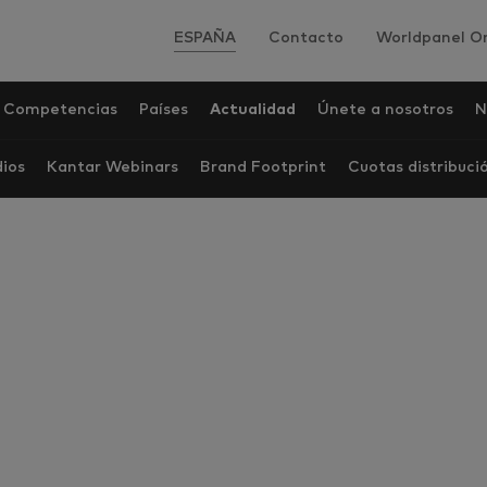
ESPAÑA
Contacto
Worldpanel On
Competencias
Países
Actualidad
Únete a nosotros
N
dios
Kantar Webinars
Brand Footprint
Cuotas distribuci