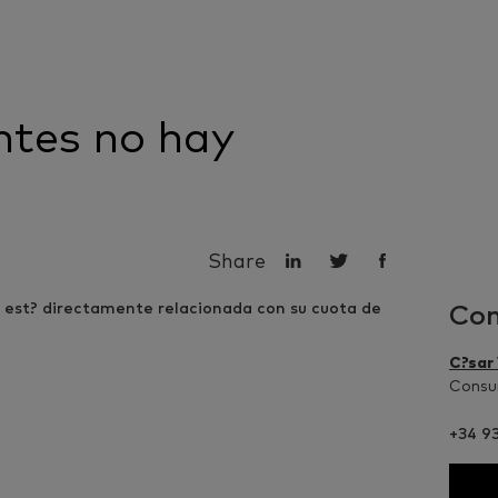
entes no hay
Share
Con
C?sar
Consum
+34 9