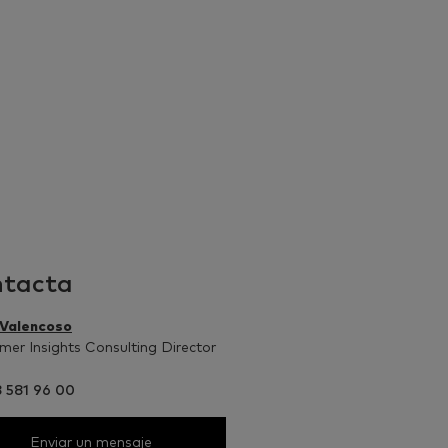
tacta
 Valencoso
er Insights Consulting Director
3 581 96 00
Enviar un mensaje