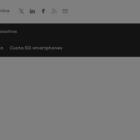
line
osotros
ón
Cuota SO smartphones