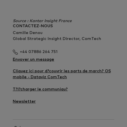
Source : Kantar Insight France
CONTACTEZ-NOUS
Camille Denou
Global Strategic Insight Director, ComTech
+44 07886 264 751
Envoyer un message
Cliquez ici pour d?couvrir les parts de march? OS
mobile - Dataviz ComTech
T?l?charger le communiqu?
Newsletter