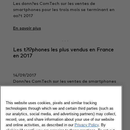
Les donn?es ComTech sur les ventes de
smartphones pour les trois mois se terminant en
ao?t 2017
En savoir plus
Les t?l?phones les plus vendus en France
en 2017
14/09/2017
Donn?es ComTech sur les ventes de smartphones
En savoir plus
This website uses cookies, pixels and similar tracking
technologies through which we and certain third parties (such as
our analytics, social media, and advertising partners) may collect,
Samsung et Apple en bonne forme
record, use, and share information about your use of our website
and online activities, as described in our
Privacy Policy
. By