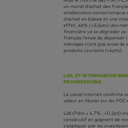
Mais le marché des PGC-FLS 
un moral d’achat des français
amélioration ininterrompue su
d’achat en baisse et une moi
effet,
46% (+5,5pts) des mén
financière va se dégrader au
français l’envie de dépenser
ménages n’ont pas envie de se 
produits courants (+4pts).
LIDL ET INTERMARCHE BEN
PROGRESSIONS
Le canal Internet confirme 
valeur en février sur les PGC
Lidl (Pdm = 4,7% ; +0.2pt) m
consécutif en gagnant de no
s’expliquer par les investiss