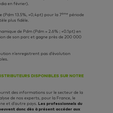
ia en février).
ème
 (Pdm 13.5%, +0,4pt) pour la 7
période
èle plus fidèle.
ynamique de Pdm (Pdm = 2.6% ; +0.1pt) en
sion de son parc et gagne près de 200 000
ution n’enregistrent pas d’évolution
bles.
ISTRIBUTEURS DISPONIBLES SUR NOTRE
urnit des informations sur le secteur de la
alyse de nos experts, pour la France, le
ine et d’autre pays.
Les professionnels du
euvent donc dès à présent accéder aux