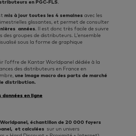
istributeurs en PGC-FLS
.
st
mis à jour toutes les 4 semaines
avec les
imestrielles glissantes, et permet de consulter
ernières années
. Il est donc très facile de suivre
s des groupes de distributeurs. L’ensemble
isualisé sous la forme de graphique
ir l’offre de Kantar Worldpanel dédiée à la
ces des distributeurs en France en
ombre,
une image macro des parts de marché
e distribution.
es données en ligne
Worldpanel, échantillon de 20 000 foyers
panel, et calculées
sur un univers
rs + Hard Discount + Proximité + Internet),