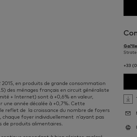
Con
Ga?lle
Strate
+33 (0
 2 2015, en produits de grande consommation
LS) des ménages français en circuit généraliste
ité + Internet) sont à +0,6% en valeur,
r une année décalée à +0,7%. Cette
 le reflet de la croissance du nombre de foyers
%, chaque foyer individuellement n’ayant pas
 de produits alimentaires.