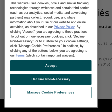
This website uses cookies, pixels and similar tracking
technologies through which we and certain third parties
Articles liés
(such as our analytics, social media, and advertising
partners) may collect, record, use, and share
information about your use of our website and online
Tendances Consommation
activities, as described in our
Privacy Policy
. By
Enseignes
clicking “Accept”, you are agreeing to these practices.
To opt out of non-necessary cookies, click “Decline
Non-Necessary”, or to customize your cookie settings,
click “Manage Cookie Preferences.” In addition, by
clicking any of the buttons below, you are agreeing to
10/02/2015
our
Terms
(which contain important waivers).
FLASH PERIODE P01 2015 (du 2
cembre 2014 au 25 janvier 2015)
Accept
En savoir plus
Decline Non-Necessary
Manage Cookie Preferences