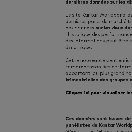
dernières données sur les d
Le site Kantar Worldpanel e
dernières parts de marché tr
nos données
sur les deux d
l’historique des performance
des informations peut être v
dynamique.
Cette nouveauté vient enrich
compréhension des performan
apportant, au plus grand n
trimestrielles des groupes d
Cliquez ici pour visualiser l
Ces données sont issues de 
panélistes de Kantar World
Généralistes, (Hypers + Supe