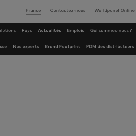
France
Contactez-nous
Worldpanel Online
olutions
Pays
Actualités
Emplois
Qui sommes-nous ?
sse
Nos experts
Brand Footprint
PDM des distributeurs