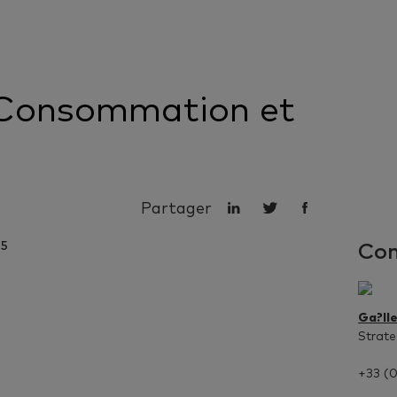
Consommation et
Partager
Con
Ga?lle
Strate
+33 (0