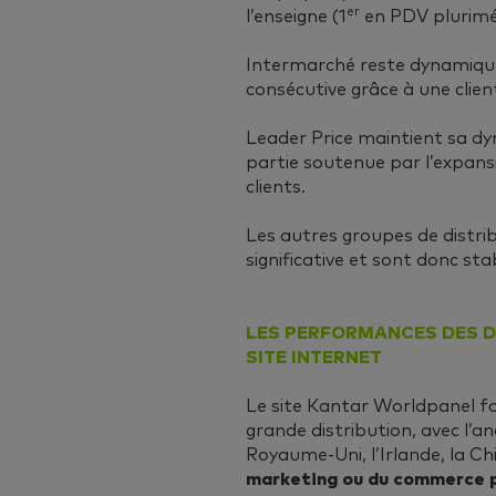
er
l’enseigne (1
en PDV pluriméd
Intermarché reste dynamique
consécutive grâce à une client
Leader Price maintient sa d
partie soutenue par l’expan
clients.
Les autres groupes de distrib
significative et sont donc sta
LES PERFORMANCES DES D
SITE INTERNET
Le site Kantar Worldpanel fo
grande distribution, avec l’an
Royaume-Uni, l’Irlande, la Ch
marketing ou du commerce p