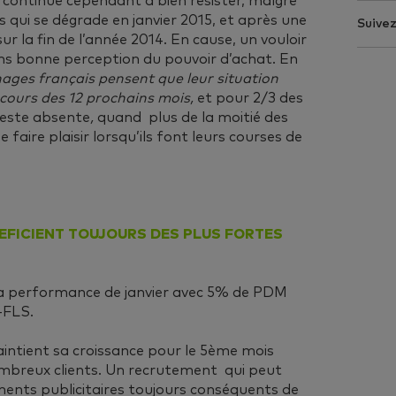
continue cependant à bien résister, malgré
 qui se dégrade en janvier 2015, et après une
Suive
r la fin de l’année 2014. En cause, un vouloir
ns bonne perception du pouvoir d’achat. En
ages français pensent que leur situation
 cours des 12 prochains mois,
et pour 2/3 des
 reste absente
,
quand plus de la moitié des
faire plaisir lorsqu’ils font leurs courses de
EFICIENT TOUJOURS DES PLUS FORTES
sa performance de janvier avec 5% de PDM
+FLS.
aintient sa croissance pour le 5ème mois
mbreux clients. Un recrutement qui peut
ements publicitaires toujours conséquents de