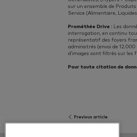
sur un ensemble de Produits
Service (Alimentaire, Liquide
Prométhée Drive
: Les donné
interrogation, en continu tou
représentatif des foyers fra
administrés (envoi de 12.000 
d’images sont filtrés sur les
Pour toute citation de donn
Previous article