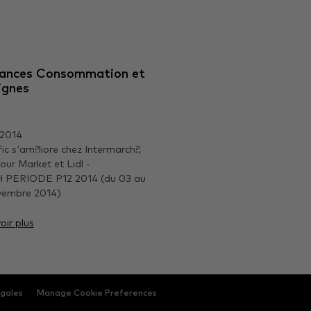
ances Consommation et
ignes
/2014
fic s'am?liore chez Intermarch?,
our Market et Lidl -
 PERIODE P12 2014 (du 03 au
vembre 2014)
oir plus
egales
Manage Cookie Preferences