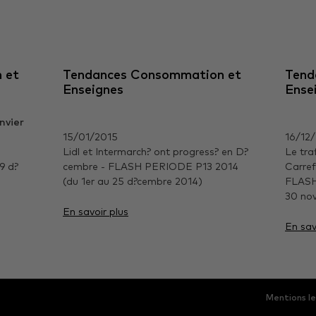
 et
Tendances Consommation et
Tend
Enseignes
Ense
15/01/2015
16/12
Lidl et Intermarch? ont progress? en D?
Le tra
9 d?
cembre - FLASH PERIODE P13 2014
Carref
(du 1er au 25 d?cembre 2014)
FLASH
30 no
En savoir plus
En sav
Mentions l