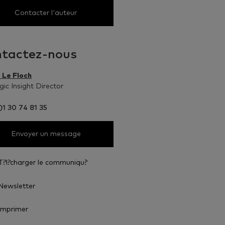
Contacter l'auteur
tactez-nous
 Le Floch
gic Insight Director
)1 30 74 81 35
Envoyer un message
T?l?charger le communiqu?
Newsletter
Imprimer