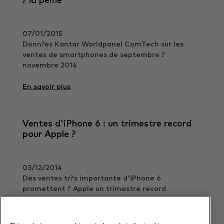
? la peine
07/01/2015
Donn?es Kantar Worldpanel ComTech sur les
ventes de smartphones de septembre ?
novembre 2014
En savoir plus
Ventes d'iPhone 6 : un trimestre record
pour Apple ?
03/12/2014
Des ventes tr?s importante d'iPhone 6
promettent ? Apple un trimestre record
En savoir plus