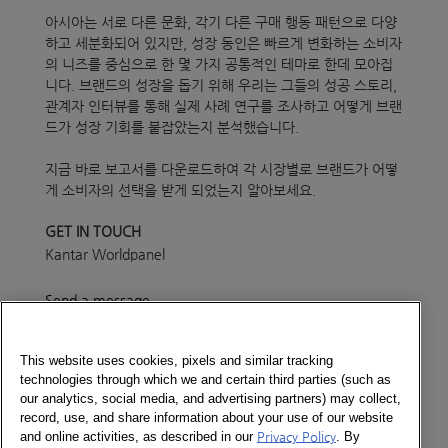
아시아는 서로 다른 문화, 각기 다른 구매 행동 패턴으로 다양
하고 세분화되어 있지만, 성장 동인은 빠르게 변화하는 소비자
의 니즈를 중심으로 한 몇 가지 공통적인 테마로 한데 모아집
니다. 브랜드의 성장을 돕기 위해 우리는 그들의 성공 스토리,
관계자 인터뷰를 통해 실제 사례 연구를 조사하고 어떻게 브랜
드가 성장 기회를 붙잡았는지 분석했습니다.
지금 바로 보고서를 다운로드하여 각 시장별로 브랜드가 어떻
게 소비자의 선택을 받게 되었는지 알아보세요.
GET IN TOUCH
Kantar Worldpanel
Send a message
[한글 보고서 다운로드]
This website uses cookies, pixels and similar tracking
technologies through which we and certain third parties (such as
Newsletter
our analytics, social media, and advertising partners) may collect,
record, use, and share information about your use of our website
and online activities, as described in our
Privacy Policy
. By