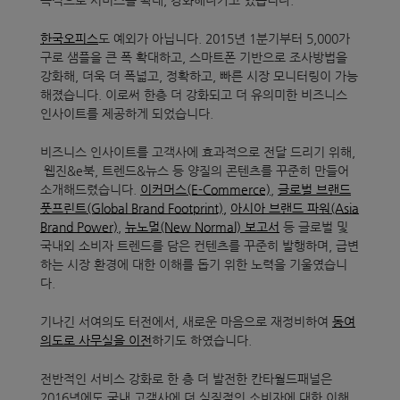
속적으로 서비스를 확대, 강화해나가고 있습니다.
한국오피스
도 예외가 아닙니다. 2015년 1분기부터 5,000가
구로 샘플을 큰 폭 확대하고, 스마트폰 기반으로 조사방법을
강화해, 더욱 더 폭넓고, 정확하고, 빠른 시장 모니터링이 가능
해졌습니다. 이로써 한층 더 강화되고 더 유의미한 비즈니스
인사이트를 제공하게 되었습니다.
비즈니스 인사이트를 고객사에 효과적으로 전달 드리기 위해,
웹진&e북, 트렌드&뉴스 등 양질의 콘텐츠를 꾸준히 만들어
소개해드렸습니다.
이커머스(E-Commerce)
,
글로벌 브랜드
풋프린트(Global Brand Footprint),
아시아 브랜드 파워(Asia
Brand Power)
,
뉴노멀(New Normal) 보고서
등 글로벌 및
국내외 소비자 트렌드를 담은 컨텐츠를 꾸준히 발행하며, 급변
하는 시장 환경에 대한 이해를 돕기 위한 노력을 기울였습니
다.
기나긴 서여의도 터전에서, 새로운 마음으로 재정비하여
동여
의도로 사무실을 이전
하기도 하였습니다.
전반적인 서비스 강화로 한 층 더 발전한 칸타월드패널은
2016년에도 국내 고객사에 더 실질적인 소비자에 대한 이해