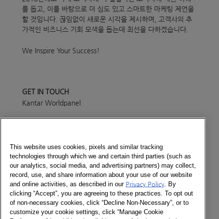
를 돕고, 이를 바탕으로 더 심도 있고 스마트한 마케팅 제언을
할 것입니다. 끊임없이 새로운 시각을 제시하며, 고객사의 추
가적인 비즈니스 기회 모색을 돕는데 최선을 다하겠습니다.
We Inspire Your Success!
GET IN TOUCH
Kantar Worldpanel
02-3779-4496
Send a message
This website uses cookies, pixels and similar tracking
technologies through which we and certain third parties (such as
Newsletter
our analytics, social media, and advertising partners) may collect,
record, use, and share information about your use of our website
and online activities, as described in our
Privacy Policy
. By
clicking “Accept”, you are agreeing to these practices. To opt out
of non-necessary cookies, click “Decline Non-Necessary”, or to
Social
customize your cookie settings, click “Manage Cookie
Newsletter