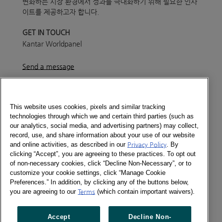
변화하는 시장 환경에서 성과를 극대화하기 위해 필요한 인사
이트를 제공하고자 합니다.
GET IN TOUCH
Kantar Worldpanel
Send a message
Newsletter_Issue 18_220412_KOR
Newsletter_Issue
18_220412_ENG
This website uses cookies, pixels and similar tracking
technologies through which we and certain third parties (such as
Newsletter
our analytics, social media, and advertising partners) may collect,
record, use, and share information about your use of our website
and online activities, as described in our
Privacy Policy
. By
clicking “Accept”, you are agreeing to these practices. To opt out
of non-necessary cookies, click “Decline Non-Necessary”, or to
Social
customize your cookie settings, click “Manage Cookie
Newsletter
Preferences.” In addition, by clicking any of the buttons below,
Twitter
you are agreeing to our
Terms
(which contain important waivers).
LinkedIn
Accept
Decline Non-