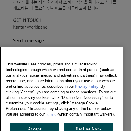
하여 변화하는 시장 환경에서 소비자 접점을 확대하고 성과를
제고하는 데 필요한 인사이트를 제공하고자 합니다.
GET IN TOUCH
Kantar Worldpanel
Send a message
Newsletter_Issue_25_KOR_231017
Newsletter_Issue_25_ENG_231017
This website uses cookies, pixels and similar tracking
technologies through which we and certain third parties (such as
Newsletter
our analytics, social media, and advertising partners) may collect,
record, use, and share information about your use of our website
and online activities, as described in our
Privacy Policy
. By
clicking “Accept”, you are agreeing to these practices. To opt out
of non-necessary cookies, click “Decline Non-Necessary”, or to
Social
customize your cookie settings, click “Manage Cookie
Newsletter
Preferences.” In addition, by clicking any of the buttons below,
Twitter
you are agreeing to our
Terms
(which contain important waivers).
LinkedIn
Accept
Decline Non-