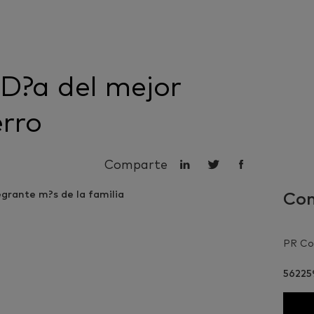
 D?a del mejor
erro
Comparte
Con
PR Con
5622