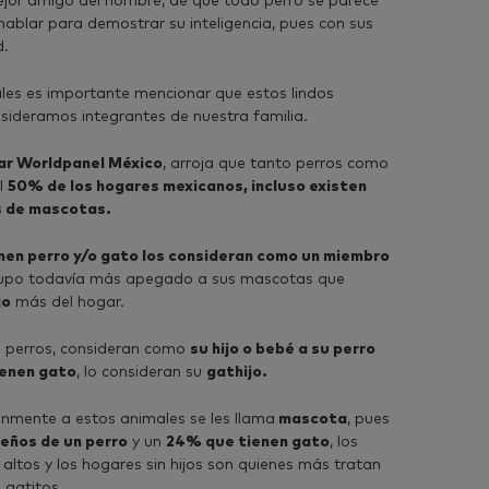
ejor amigo del hombre, de que todo perro se parece
 hablar para demostrar su inteligencia, pues con sus
d.
les es importante mencionar que estos lindos
nsideramos integrantes de nuestra familia.
ar Worldpanel México
, arroja que tanto perros como
l
50% de los hogares mexicanos, incluso existen
s de mascotas.
nen perro y/o gato los consideran como un miembro
grupo todavía más apegado a sus mascotas que
jo
más del hogar.
 perros, consideran como
su hijo o bebé a su perro
ienen gato
, lo consideran su
gathijo.
nmente a estos animales se les llama
mascota
, pues
ueños de un perro
y un
24% que tienen gato
, los
altos y los hogares sin hijos son quienes más tratan
 gatitos.