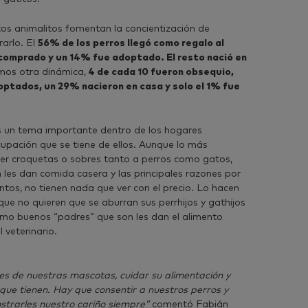
tos animalitos fomentan la concientización de
arlo. El
56% de los perros llegó como regalo al
comprado y un 14% fue adoptado. El resto nació en
os otra dinámica,
4 de cada 10 fueron obsequio,
ptados, un 29% nacieron en casa y solo el 1% fue
s un tema importante dentro de los hogares
cupación que se tiene de ellos. Aunque lo más
er croquetas o sobres tanto a perros como gatos,
es dan comida casera y las principales razones por
entos, no tienen nada que ver con el precio. Lo hacen
que no quieren que se aburran sus perrhijos y gathijos
mo buenos “padres” que son les dan el alimento
veterinario.
es de nuestras mascotas, cuidar su alimentación y
que tienen. Hay que consentir a nuestros perros y
strarles nuestro cariño siempre”
comentó Fabián