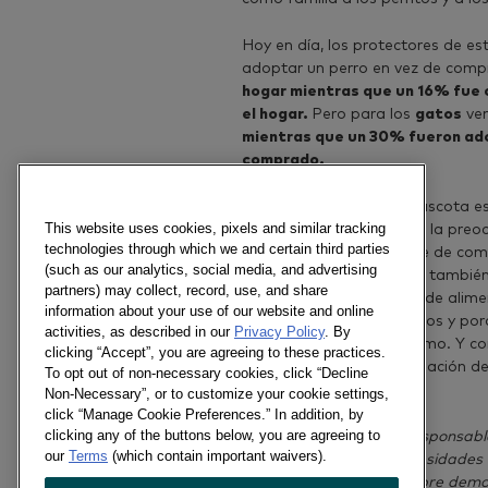
Hoy en día, los protectores de es
adoptar un perro en vez de compr
hogar mientras que un 16% fue 
el hogar.
Pero para los
gatos
vem
mientras que un 30% fueron ado
comprado.
La alimentación de la mascota e
This website uses cookies, pixels and similar tracking
mexicanos, ya que refleja la preo
technologies through which we and certain third parties
práctico y común es darle de com
(such as our analytics, social media, and advertising
hay muchos hogares que también l
partners) may collect, record, use, and share
las que les dan este tipo de alim
information about your use of our website and online
porque quieren consentirlos y por
activities, as described in our
Privacy Policy
. By
siempre comiendo lo mismo. Y co
clicking “Accept”, you are agreeing to these practices.
procesado por recomendación del 
To opt out of non-necessary cookies, click “Decline
Non-Necessary”, or to customize your cookie settings,
click “Manage Cookie Preferences.” In addition, by
clicking any of the buttons below, you are agreeing to
“Lo importante es ser responsabl
our
Terms
(which contain important waivers).
satisfacer todas las necesidades 
gatos no solo hoy y siempre demo