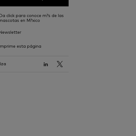
Da click para conoce m?s de las
mascotas en M?xico
Newsletter
Imprime esta página
iza