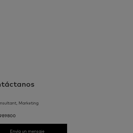
táctanos
sultant, Marketing
5989800
Envía un mensaje