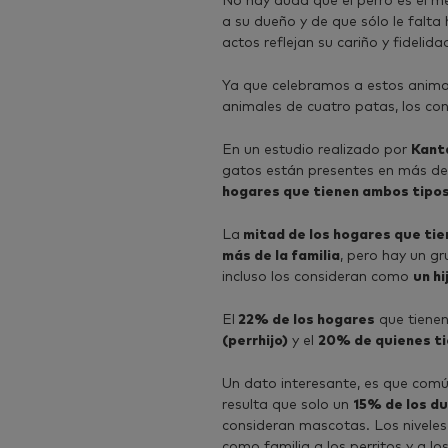
No hay duda que el perro es el m
a su dueño y de que sólo le falta
actos reflejan su cariño y fidelida
Ya que celebramos a estos anima
animales de cuatro patas, los co
En un estudio realizado por
Kant
gatos están presentes en más de
hogares que tienen ambos tipo
La
mitad de los hogares que tie
más de la familia
, pero hay un 
incluso los consideran como
un hi
El
22% de los hogares
que tienen
(perrhijo)
y el
20% de quienes t
Un dato interesante, es que comú
resulta que solo un
15% de los d
consideran mascotas. Los niveles 
como familia a los perritos y a los