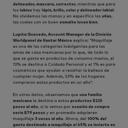
delineador, mascara, corrector,
mientras que para
los
labios
hay
lápiz, brillo, color y delineador labial
.
No olvidemos las manos y en especifico las
uñas
,
las cuales con un buen
esmalte lucen bien
.
Lupita Quevedo, Account Manager de la División
Worldpanel de Kantar México
explica: “Maquillaje
es una de las categorías indulgentes para las
amas de casa mexicanas por lo que, de todo lo
que se gasta en productos de consumo masivo, el
13% se destina a Cuidado Personal y el 1% es para
cosméticos que ayudan a resaltar la belleza de
cualquier mujer. Además, 53% de los hogares
compraron estos productos en un año”.
En otros datos, observamos que
una familia
mexicana
le destina a estos
productos $225
pesos al año
, si lo vemos por
ocasión de compra
sería $79 pesos
y en promedio adquieren
maquillaje
3 veces al año
. Ahora, del
100% del
gasto destinado a maquillaje el 45% se invierte en