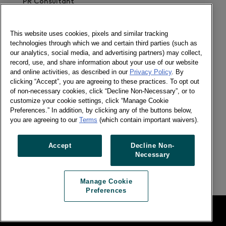
PR Consultant
Envía un mensaje
This website uses cookies, pixels and similar tracking
technologies through which we and certain third parties (such as
Newsletter
our analytics, social media, and advertising partners) may collect,
record, use, and share information about your use of our website
and online activities, as described in our
Privacy Policy
. By
clicking “Accept”, you are agreeing to these practices. To opt out
of non-necessary cookies, click “Decline Non-Necessary”, or to
Socializa
customize your cookie settings, click “Manage Cookie
Newsletter
Preferences.” In addition, by clicking any of the buttons below,
Twitter
you are agreeing to our
Terms
(which contain important waivers).
LinkedIn
Accept
Decline Non-
Necessary
Previous article
Next article
Manage Cookie
Preferences
Legal
Manage Cookie Preferences