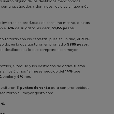
uirieron alguno de los destilados mencionados
de semana, sábados y domingos, los días en que más
as invierten en productos de consumo masivo, a estas
on el
4%
de su gasto, es decir,
$1,155 pesos
.
no faltarán son las cervezas, pues en un año, el
70%
ebida, en la que gastaron en promedio
$985 pesos
;
 de destilados es la que compraron con mayor
atrias, el tequila y los destilados de agave fueron
s
en los últimos 12 meses, seguido del
14%
que
%
vodka y
4%
ron.
 visitaron
11 puntos de venta
para comprar bebidas
 realizaron su mayor gasto son:
6 %
%