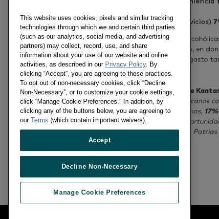
Tiendas de conveniencia
Vinaterías
7%
This website uses cookies, pixels and similar tracking
Bodegas (autoservicios)
7
technologies through which we and certain third parties
(such as our analytics, social media, and advertising
La compra de bebidas alcohólicas
partners) may collect, record, use, and share
nivel socioeconómico alto, en do
information about your use of our website and online
mayores de 50 años. El gasto tam
activities, as described in our
Privacy Policy
. By
Sureste del país.
clicking “Accept”, you are agreeing to these practices.
To opt out of non-necessary cookies, click “Decline
El Gerente de Cuenta de Kantar
Non-Necessary”, or to customize your cookie settings,
de las veces que los mexicanos co
click “Manage Cookie Preferences.” In addition, by
clicking any of the buttons below, you are agreeing to
el
18%
sumaron las botanas,
17%
our
Terms
(which contain important waivers).
de sabor; esta es una oportunida
aunado a que las Fiestas Patrias
Accept
en este canasto.
”
Decline Non-Necessary
Previous article
Manage Cookie Preferences