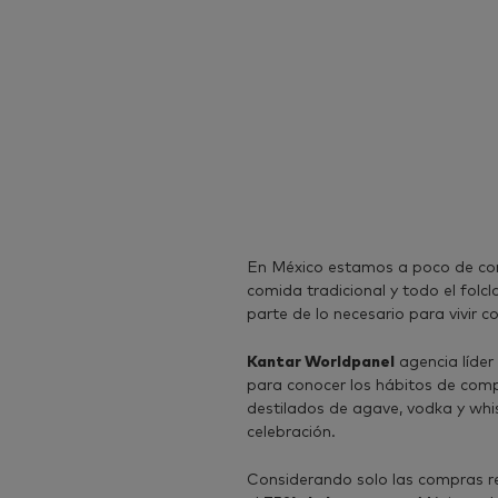
En México estamos a poco de come
comida tradicional y todo el folc
parte de lo necesario para vivir c
Kantar Worldpanel
agencia líder 
para conocer los hábitos de compr
destilados de agave, vodka y whi
celebración.
Considerando solo las compras re