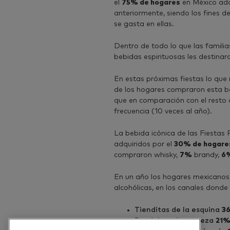
el
75% de hogares
en México adq
anteriormente, siendo los fines 
se gasta en ellas.
Dentro de todo lo que las famili
bebidas espirituosas les destinar
En estas próximas fiestas lo que 
de los hogares compraron esta b
que en comparación con el resto
frecuencia (10 veces al año).
La bebida icónica de las Fiestas P
adquiridos por el
30% de hogare
compraron whisky,
7%
brandy,
6
En un año los hogares mexicanos
alcohólicas, en los canales donde
Tienditas de la esquina
3
Depósitos de cerveza
21