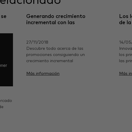
relacionado
 se
Generando crecimiento
Los 
incremental con las
de la
promociones
27/11/2018
14/05
Descubre todo acerca de las
Innov
promociones consiguiendo un
los pr
crecimiento incremental
las pr
Más información
Más i
ercado
de