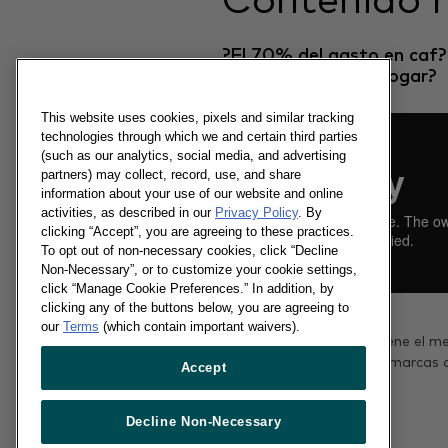
Contenido 
?El 70% del gasto en caf?
produce fuera del hogar?
This website uses cookies, pixels and similar tracking
technologies through which we and certain third parties
(such as our analytics, social media, and advertising
partners) may collect, record, use, and share
information about your use of our website and online
activities, as described in our
Privacy Policy
. By
clicking “Accept”, you are agreeing to these practices.
To opt out of non-necessary cookies, click “Decline
Non-Necessary”, or to customize your cookie settings,
click “Manage Cookie Preferences.” In addition, by
clicking any of the buttons below, you are agreeing to
09/01/2019
our
Terms
(which contain important waivers).
Conoce el alcance que tiene el m
fuera del hogar para las marcas 
Accept
alimentos y bebidas.
Decline Non-Necessary
Más información