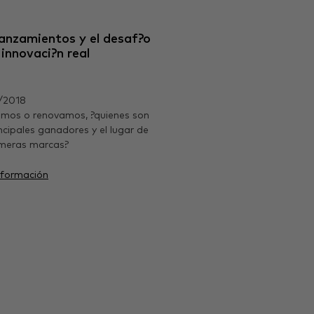
lanzamientos y el desaf?o
 innovaci?n real
/2018
amos o renovamos, ?quienes son
incipales ganadores y el lugar de
imeras marcas?
nformación