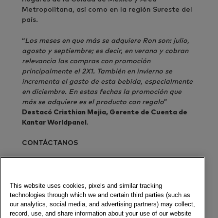
Metropolitana, así como en la región Sureste del
país.
“
Los meses en que más se adquiere Ron son: julio,
agosto y septiembre; es decir, en verano y cobran
relevancia las compras con promoción
principalmente el 2X1. También en invierno se
incrementa el gasto de esta bebida, especialmente
en diciembre. En estas fechas la promoción que
más se adquiere es el producto con regalo
”
Destacó Cristhian Mejia, Gerente de Cuenta de
Kantar Worldpanel
.
CONTÁCTANOS
Envía un mensaje
This website uses cookies, pixels and similar tracking
technologies through which we and certain third parties (such as
Newsletter
our analytics, social media, and advertising partners) may collect,
record, use, and share information about your use of our website