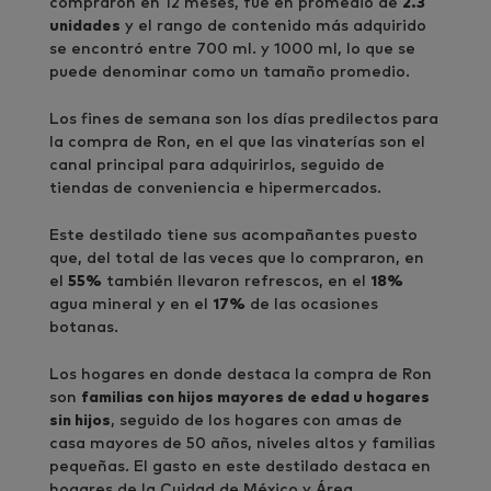
compraron en 12 meses, fue en promedio de
2.3
unidades
y el rango de contenido más adquirido
se encontró entre 700 ml. y 1000 ml, lo que se
puede denominar como un tamaño promedio.
Los fines de semana son los días predilectos para
la compra de Ron, en el que las vinaterías son el
canal principal para adquirirlos, seguido de
tiendas de conveniencia e hipermercados.
Este destilado tiene sus acompañantes puesto
que, del total de las veces que lo compraron, en
el
55%
también llevaron refrescos, en el
18%
agua mineral y en el
17%
de las ocasiones
botanas.
Los hogares en donde destaca la compra de Ron
son
familias con hijos mayores de edad u hogares
sin hijos
, seguido de los hogares con amas de
casa mayores de 50 años, niveles altos y familias
pequeñas. El gasto en este destilado destaca en
hogares de la Cuidad de México y Área