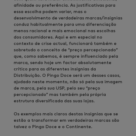
afinidade ou preferência. As justificativas para
essa escolha podem variar, mas o
desenvolvimento de verdadeiras marcas/insígnias
conduz habitualmente para uma diferenciação
menos racional e mais emocional nas escolhas
dos consumidores. Aqui e em especial no
contexto de crise actual, funcionará também e
sobretudo o conceito de “preço percepcionado”
que, como sabemos, é sempre influenciado pela
marca, sendo hoje um factor absolutamente
crítico para as diferentes insígnias da
Distribuição. O Pingo Doce será um desses casos,
ajudado neste momento, não só pela sua imagem
de marca, pela sua USP, pelo seu “preço
percepcionado” mas também pela própria
estrutura diversificada das suas lojas.
Os exemplos mais claros destas insígnias que se
estão a transformar em verdadeiras marcas são
talvez o Pingo Doce e o Continente.