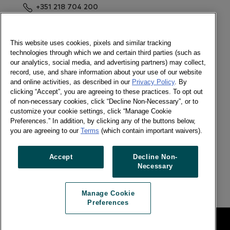
+351 218 704 200
Enviar mensagem
Newsletter
This website uses cookies, pixels and similar tracking
technologies through which we and certain third parties (such as
our analytics, social media, and advertising partners) may collect,
record, use, and share information about your use of our website
and online activities, as described in our
Privacy Policy
. By
Ligue-se a nós
clicking “Accept”, you are agreeing to these practices. To opt out
of non-necessary cookies, click “Decline Non-Necessary”, or to
Newsletter
customize your cookie settings, click “Manage Cookie
Twitter
Preferences.” In addition, by clicking any of the buttons below,
LinkedIn
you are agreeing to our
Terms
(which contain important waivers).
Facebook
Accept
Decline Non-
Necessary
Previous article
Next article
Manage Cookie
Preferences
Legal
Manage Cookie Preferences