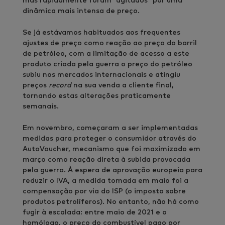
mas rapidamente foram “agitados” por uma
dinâmica mais intensa de preço.
Se já estávamos habituados aos frequentes
ajustes de preço como reação ao preço do barril
de petróleo, com a limitação de acesso a este
produto criada pela guerra o preço do petróleo
subiu nos mercados internacionais e atingiu
preços
record
na sua venda a cliente final,
tornando estas alterações praticamente
semanais.
Em novembro, começaram a ser implementadas
medidas para proteger o consumidor através do
AutoVoucher, mecanismo que foi maximizado em
março como reação direta à subida provocada
pela guerra. À espera de aprovação europeia para
reduzir o IVA, a medida tomada em maio foi a
compensação por via do ISP (o imposto sobre
produtos petrolíferos). No entanto, não há como
fugir à escalada: entre maio de 2021 e o
homólogo, o preço do combustível pago por