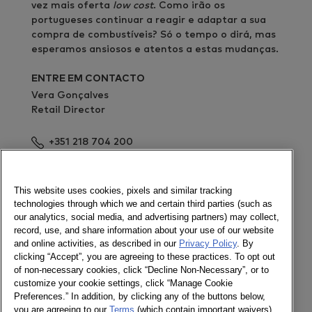
vez mais oferta
low cost
. Como irão os
portugueses continuar a reagir e adaptar a sua
compra de combustíveis? Só o tempo o dirá, mas
esperamos ansiosos e atentos a estas mudanças.
ENTRE EM CONTACTO
Vera Gonçalves
Retail Director
+351 218 704 200
Enviar mensagem
Newsletter
This website uses cookies, pixels and similar tracking
technologies through which we and certain third parties (such as
our analytics, social media, and advertising partners) may collect,
record, use, and share information about your use of our website
and online activities, as described in our
Privacy Policy
. By
Ligue-se a nós
clicking “Accept”, you are agreeing to these practices. To opt out
of non-necessary cookies, click “Decline Non-Necessary”, or to
Newsletter
customize your cookie settings, click “Manage Cookie
Twitter
Preferences.” In addition, by clicking any of the buttons below,
LinkedIn
you are agreeing to our
Terms
(which contain important waivers).