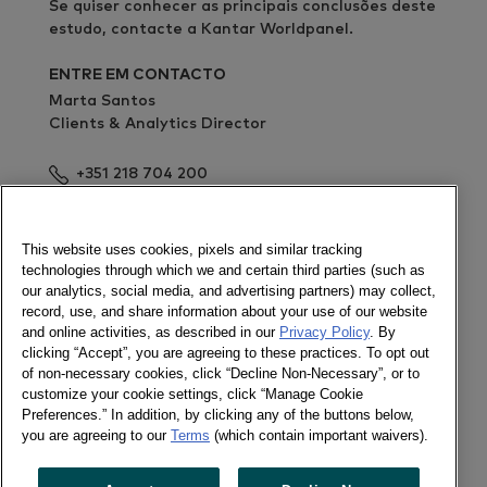
Se quiser conhecer as principais conclusões deste
estudo, contacte a Kantar Worldpanel.
ENTRE EM CONTACTO
Marta Santos
Clients & Analytics Director
+351 218 704 200
Enviar mensagem
Newsletter
This website uses cookies, pixels and similar tracking
technologies through which we and certain third parties (such as
our analytics, social media, and advertising partners) may collect,
record, use, and share information about your use of our website
and online activities, as described in our
Privacy Policy
. By
Ligue-se a nós
clicking “Accept”, you are agreeing to these practices. To opt out
of non-necessary cookies, click “Decline Non-Necessary”, or to
Newsletter
customize your cookie settings, click “Manage Cookie
Twitter
Preferences.” In addition, by clicking any of the buttons below,
LinkedIn
you are agreeing to our
Terms
(which contain important waivers).
Facebook