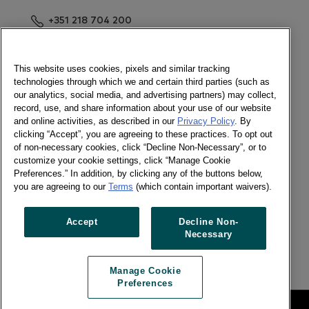
+351 218 704 200
Enviar mensagem
Newsletter
This website uses cookies, pixels and similar tracking
technologies through which we and certain third parties (such as
our analytics, social media, and advertising partners) may collect,
record, use, and share information about your use of our website
and online activities, as described in our
Privacy Policy
. By
Ligue-se a nós
clicking “Accept”, you are agreeing to these practices. To opt out
of non-necessary cookies, click “Decline Non-Necessary”, or to
Newsletter
customize your cookie settings, click “Manage Cookie
Twitter
Preferences.” In addition, by clicking any of the buttons below,
LinkedIn
you are agreeing to our
Terms
(which contain important waivers).
Facebook
Accept
Decline Non-
Necessary
Previous article
Next article
Manage Cookie
Preferences
Legal
Manage Cookie Preferences