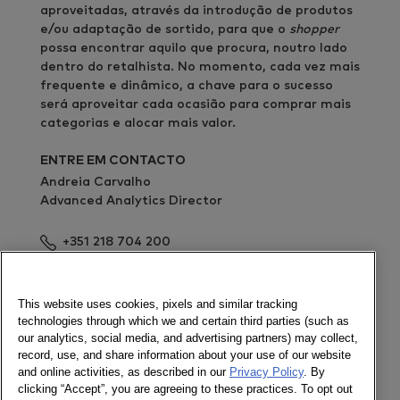
aproveitadas, através da introdução de produtos
e/ou adaptação de sortido, para que o
shopper
possa encontrar aquilo que procura, noutro lado
dentro do retalhista. No momento, cada vez mais
frequente e dinâmico, a chave para o sucesso
será aproveitar cada ocasião para comprar mais
categorias e alocar mais valor.
ENTRE EM CONTACTO
Andreia Carvalho
Advanced Analytics Director
+351 218 704 200
Enviar mensagem
Newsletter
This website uses cookies, pixels and similar tracking
technologies through which we and certain third parties (such as
our analytics, social media, and advertising partners) may collect,
record, use, and share information about your use of our website
and online activities, as described in our
Privacy Policy
. By
Ligue-se a nós
clicking “Accept”, you are agreeing to these practices. To opt out