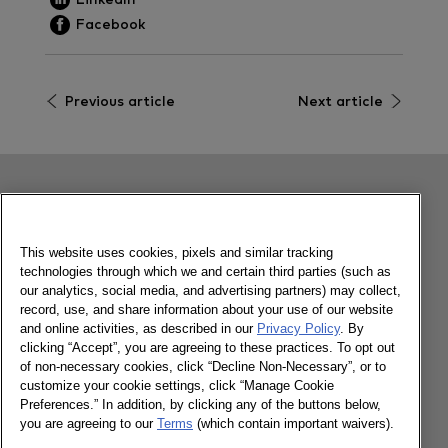
Facebook
Previous article
Next article
Relacionado
This website uses cookies, pixels and similar tracking
technologies through which we and certain third parties (such as
Posicionamento: o futuro das cervejas
our analytics, social media, and advertising partners) may collect,
record, use, and share information about your use of our website
and online activities, as described in our
Privacy Policy
. By
clicking “Accept”, you are agreeing to these practices. To opt out
03/07/2020
of non-necessary cookies, click “Decline Non-Necessary”, or to
customize your cookie settings, click “Manage Cookie
Preferences.” In addition, by clicking any of the buttons below,
A cerveja parece encaixar na perfeição e de
you are agreeing to our
Terms
(which contain important waivers).
forma natural como produto de futuro.