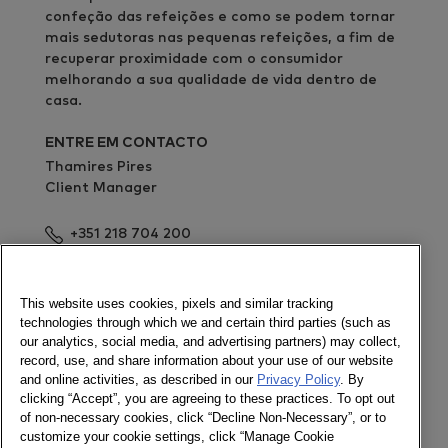
confeção das refeições e como se podem tornar
mais sedutoras nas pequenas refeições, a fim de
recuperar proximidade com o consumidor
melhorando a sua qualidade de vida dentro de
casa.
ENTRE EM CONTACTO
Thamires Pires
Client Manager
+351 218 704 200
Enviar mensagem
Newsletter
This website uses cookies, pixels and similar tracking
technologies through which we and certain third parties (such as
our analytics, social media, and advertising partners) may collect,
record, use, and share information about your use of our website
and online activities, as described in our
Privacy Policy
. By
Ligue-se a nós
clicking “Accept”, you are agreeing to these practices. To opt out
of non-necessary cookies, click “Decline Non-Necessary”, or to
Newsletter
customize your cookie settings, click “Manage Cookie
Twitter