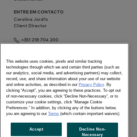
ENTRE EM CONTACTO
Carolina Jord?o
Client Director
+351 218 704 200
Enviar mensagem
Newsletter
This website uses cookies, pixels and similar tracking
technologies through which we and certain third parties (such as
our analytics, social media, and advertising partners) may collect,
record, use, and share information about your use of our website
and online activities, as described in our
Privacy Policy
. By
Ligue-se a nós
clicking “Accept”, you are agreeing to these practices. To opt out
of non-necessary cookies, click “Decline Non-Necessary”, or to
Newsletter
customize your cookie settings, click “Manage Cookie
Twitter
Preferences.” In addition, by clicking any of the buttons below,
LinkedIn
you are agreeing to our
Terms
(which contain important waivers).
Facebook
Accept
Decline Non-
Necessary