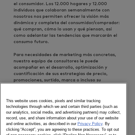
el consumidor. Los 12.000 hogares y 12.000
individuos que colaboran semanalmente con
nosotros nos permiten ofrecer la visión más
dinámica y completa del consumidor/comprador:
qué compran, cómo lo usan y qué piensan, así
como adelantar las tendencias que marcarán el
consumo futuro.
Para necesidades de marketing más concretas,
nuestro equipo de consultores le puede
acompañar en el desarrollo, optimización y
cuantificación de sus estrategias de precio,
promociones, surtido, marca o incluso su
planificación de medios.
Kantar colabora estrechamente con los
This website uses cookies, pixels and similar tracking
principales fabricantes, distribuidores e
technologies through which we and certain third parties (such as
our analytics, social media, and advertising partners) may collect,
instituciones públicas de nuestro país en los
record, use, and share information about your use of our website
sectores de Gran Consumo (alimentación y
and online activities, as described in our
Privacy Policy
. By
droguería), belleza y cuidado personal, productos
clicking “Accept”, you are agreeing to these practices. To opt out
para el bebé, alimentación para mascotas, textil