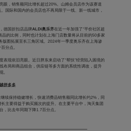
亮眼，销售额同比增长超过20%。山姆会员店作为该赛道
分点。国际和国内的会员店也不再局限于一线、新一线城市，
，德国折扣店品牌
ALDI奥乐齐
在近一年加强了“平价社区超
自有商品的比例，同时也计划在上海门店数量将从目前的50多家
业务版图拓展至长三角区域。2024年一季度奥乐齐在上海渗
个百分点。
度表现依旧亮眼。近日胖东来启动了“帮扶”经营陷入困境的
线布局和商品组合，供应链等多方面的系统性调改，提升
现。
越拼多多
道继续保持稳健增长，快速消费品销售额同比增长约2%，同
一增长主要得益于购买频次的提升。在主要平台中，淘天集团
台，比去年同期下降1.7百分点。