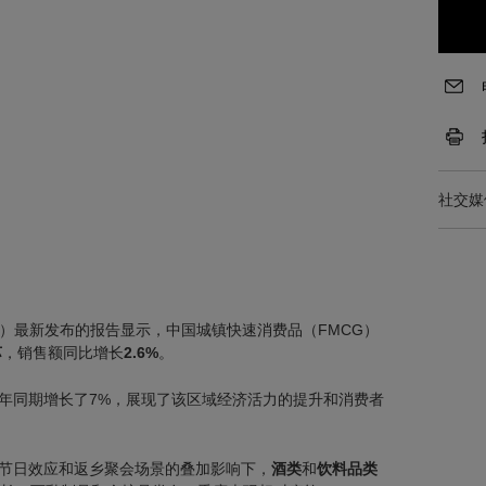
社交媒
R）最新发布的报告显示，中国城镇快速消费品（FMCG）
苏
，销售额同比增长
2.6%
。
年同期增长了7%，展现了该区域经济活力的提升和消费者
节日效应和返乡聚会场景的叠加影响下，
酒类
和
饮料品类