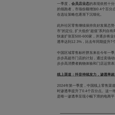
一季度，
会员店业态
的表现依然十分
的领跑者，市场份额增加0.4个百
在选址策略也逐渐下沉细化。
此外社区零售继续保持良好发展态势
市”的定位, 扩大低价“超值”系列
快速扩张至500-600家，并逐步将
透率达到12.3%，比去年同期提升7
中国区域零售标杆胖东来在今年一季
步步高超市门店的计划，通过卖场动
步步高消费者购物体验和门店运营表
线上渠道：
抖音持续发力，渗透率超
2024年第一季度，中国线上零售渠
时渗透率提升了0.4个百分点。这
是唯一渗透率呈现小幅下滑的电商平