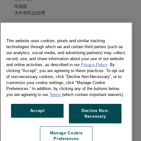
市场部
大中华区总经理
发送消息
电子期刊
This website uses cookies, pixels and similar tracking
technologies through which we and certain third parties (such as
our analytics, social media, and advertising partners) may collect,
record, use, and share information about your use of our website
and online activities, as described in our
Privacy Policy
. By
社交媒体
clicking “Accept”, you are agreeing to these practices. To opt out
of non-necessary cookies, click “Decline Non-Necessary”, or to
电子期刊
customize your cookie settings, click “Manage Cookie
Twitter
Preferences.” In addition, by clicking any of the buttons below,
LinkedIn
you are agreeing to our
Terms
(which contain important waivers).
Facebook
Accept
Decline Non-
Necessary
Previous article
Next article
Manage Cookie
Preferences