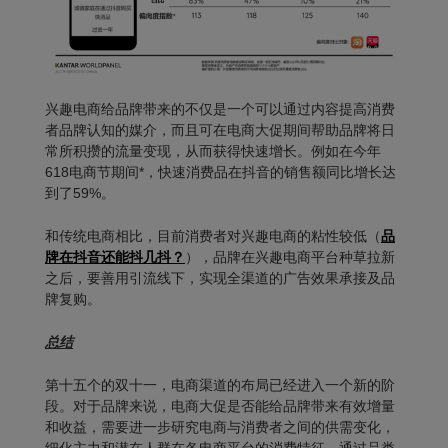
兴趣电商给品牌带来的不仅是一个可以通过内容提高消费
者品牌认知的媒介，而且可在电商大促期间帮助品牌将日
常所积攒的流量变现，从而获得快速增长。例如在今年
618电商节期间*，快速消费品在抖音的销售额同比增长达
到了59%。
和传统电商相比，目前消费者对兴趣电商的粘性较低（
品
牌在抖音还能抖几抖？
），品牌在兴趣电商平台种草拉新
之后，要善用引流线下，实现全渠道的广告效果承接及品
牌复购。
总结
第十五个的双十一，电商渠道的布局已经进入一个新的阶
段。对于品牌来说，电商大促是否能给品牌带来有效增量
和收益，需要进一步研究电商与消费者之间的供需变化，