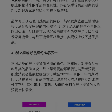
银发家庭
的线上消费需求在与日俱增。他们也越发享受在
线上购物带来的乐趣和便利性。抖音快手等兴趣电商的崛
起，对银发家庭的吸引力在不断增加。
品牌可以创造他们感兴趣的内容，与银发家庭建立情感链
接，满足银发家庭的内心渴望, 让这个庞大的群体不再是互
联网边缘。品牌也可以把兴趣电商平台为突破点，吸引银
发家庭流量，与线下流量互相承接，实现线上线下携手共
赢。
3. 线上渠道对品类的作用不一
不同品类的线上渠道所扮演的角色并不相同。对于食品饮
料品类的品牌来说，线上渠道更能帮助促进消费者消费。
凯度消费者指数数据显示，截至2023年9月的一年同期对
比，消费者对于食品类在线上渠道的人均消费同期对比增
长了7%。其中
果汁、黄酒、功能性饮料
在线上渠道的人均
消费增长最快。