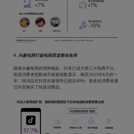
4. 兴趣电商打破电商渠道整体格局
随着兴趣电商的强势崛起，抖音已成为第三大电商平台。
凯度消费者指数城市家庭指数显示，截至2023年6月的一
年，快消品在抖音的渗透率已接近40%。更多的消费者通
过抖音购买了快速消费品。