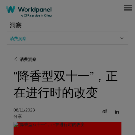
Menu
洞察
消费洞察
消费洞察
“降香型双十一”，正
在进行时的改变
08/11/2023
分享