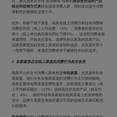
台，重点需要从寻找“新消费者”转移到
提供更合适的产品
组合和促销方式来
转化现有消费人群，同时优化提升消费
者黏性的精细化运营方式。
此外，相较于线下渠道，虽然在线上消费仍有拉动消费者
消费的作用（线上人均花费：+3%），消费者的客单价在
变小（线上单次购买量也同比下降5%）。这说明消费者越
来越理性，开始去过度化，选择性价比更高的优质产品。
品牌需要规划好在线上渠道的促销和选品，尤其是在双十
一电商节期间，来满足消费者对于极致性价比的追求。
2. 各家庭形态在线上渠道的消费行为发生改变
电商平台的主力消费人群依然是
年轻家庭
，尤其是年轻有
孩家庭。他们今年在电商渠道的消费行为主打精明购物。
虽然在整体电商渠道花费有提升，但更愿意少量多次（线
上平均购买频次：+12%）选择高性价比的产品（购买均
价：-4%）。面对年轻有孩家庭在电商渠道上愈加审慎的
支出，品牌方需要思考如何通过不同的促销方式来匹配他
们的需求。