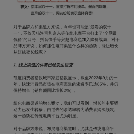
对于品牌方和渠道方来说，今年也可能是“最卷的双十
一”，不仅天猫淘宝和京东等传统电商平台打出了“全网最
低价”的口号，抖音快手等兴趣电商也加入降价战局。对于
品牌方来说，如何抓住电商渠道什么样的趋势，能让增长
从短线变长线呢？
1. 线上渠道的供需已经发生巨变
凯度消费者指数城市家庭指数显示，截至2023年9月的一
年，快速消费品市场在电商渠道的渗透率已达85%，并仍
保持增长（销售额同比增长2%）。
细化电商渠道的增长驱动，我们可以看到，增长的主要驱
动力已发生转移，由过去的渗透率转为消费者购买频次。
这一趋势在传统电商平台尤为明显。
对于品牌方来说，布局电商渠道时，尤其是传统电商平