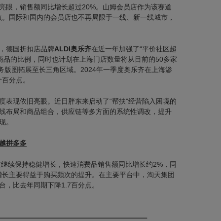
亮眼，销售额同比增长超过20%。山姆会员店作为该赛道
分点。国际和国内的会员店也不再局限于一线、新一线城市，
，德国折扣店品牌
ALDI奥乐齐
在近一年加强了“平价社区超
自有商品的比例，同时也计划在上海门店数量将从目前的50多家
业务版图拓展至长三角区域。2024年一季度奥乐齐在上海渗
个百分点。
度表现依旧亮眼。近日胖东来启动了“帮扶”经营陷入困境的
线布局和商品组合，供应链等多方面的系统性调改，提升
现。
越拼多多
道继续保持稳健增长，快速消费品销售额同比增长约2%，同
一增长主要得益于购买频次的提升。在主要平台中，淘天集团
台，比去年同期下降1.7百分点。