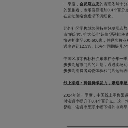
一季度，
会员店业态
的表现依然十分
的领跑者，市场份额增加0.4个百
在选址策略也逐渐下沉细化。
此外社区零售继续保持良好发展态势
市”的定位, 扩大低价“超值”系列
快速扩张至500-600家，并逐步将
透率达到12.3%，比去年同期提升7
中国区域零售标杆胖东来在今年一季
步步高超市门店的计划，通过卖场动
步步高消费者购物体验和门店运营表
线上渠道：
抖音持续发力，渗透率超
2024年第一季度，中国线上零售渠
时渗透率提升了0.4个百分点。这
是唯一渗透率呈现小幅下滑的电商平