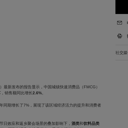
社交媒
R）最新发布的报告显示，中国城镇快速消费品（FMCG）
苏
，销售额同比增长
2.6%
。
年同期增长了7%，展现了该区域经济活力的提升和消费者
节日效应和返乡聚会场景的叠加影响下，
酒类
和
饮料品类