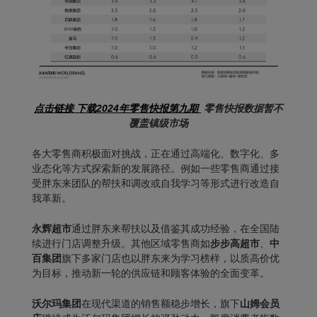
点击链接 下载2024年零售快报第九期
零售快报数据暂不
覆盖镇级市场
各大零售商积极面对挑战，正在通过高端化、数字化、多
业态化等方式探索新的发展路径。例如一些零售商通过接
受胖东来团队的帮扶和调改或自我学习等形式进行改造自
我革新。
永辉超市
通过胖东来帮扶以及借鉴其成功经验，在全国陆
续进行门店调整升级。其他区域零售商如
步步高超市
、
中
百集团
旗下多家门店也以胖东来为学习榜样，以质高价优
为目标，推动新一轮的供应链和顾客体验的全面变革。
沃尔玛集团
在现代渠道的销售额稳步增长，旗下
山姆会员