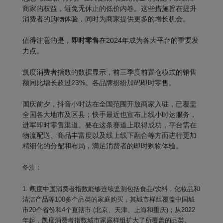
商家的权益，避免无休止的低价内卷。这些措施旨在提升
消费者的购物体验，同时为商家提供更多的增长机会。
值得注意的是，
即时零售
在2024年成为各大平台的重要发
力点。
凯度消费者指数的数据显示，前三季度前置仓模式的销售
额同比增长超过23%。各品牌纷纷加码即时零售。
国庆前夕，抖音小时达在全国范围开放商家入驻，已覆盖
全国各大地市及区县；快手最近也宣布上线小时达服务，
进军即时零售渠道。要在这条赛道上取得成功，平台需在
物流配送、商品丰富度以及线上线下融合等方面进行更加
精细化的分配和布局，满足消费者的即时购物体验。
备注：
1. 凯度中国消费者指数能够连续监测包括食品/饮料，化妆品和
清洁产品等100多个品类的家庭购买，其城市样组覆盖中国城
市20个省份和4个直辖市 (北京、天津、上海和重庆)；从2022
年起，凯度消费者指数城市家庭样组扩大了所覆盖的品类。