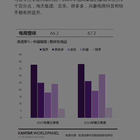
个百分点，淘天集团、京东、拼多多，兴趣电商抖音和快
手都有所提升。