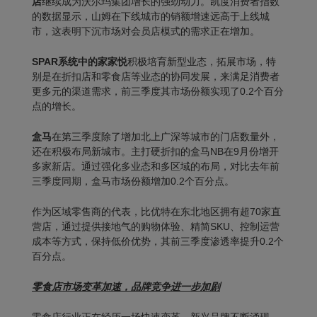
店
继续成为沃尔玛集团增长的强劲动力。凯度消费者指数
的数据显示，山姆在下线城市的销额增速远高于上线城
市，这表明下沉市场对会员店模式的需求正在增加。
SPAR系统中的家家悦
积极培育新型业态，拓展市场，特
别是在折扣店和零食店等业态的协同发展，来满足消费者
更多元的渠道需求，前三季度其市场份额实现了0.2个百分
点的增长。
盒马
在第三季度除了增加北上广深等城市的门店数量外，
还在积极布局新城市。主打硬折扣的盒马NB在9月份增开
多家新店。通过强化多业态和多区域的布局，对比去年前
三季度同期，盒马市场份额增加0.2个百分点。
作为区域零售商的代表，比优特在东北地区拥有超70家直
营店，通过提供接地气的购物体验、精简SKU、控制运营
成本等方式，保持低价优势，其前三季度渗透率提升0.2个
百分点。
零食店市场变革加速，品牌竞争进一步加剧
零食店行业正在经历一场快速变革，新兴品牌不断涌现，