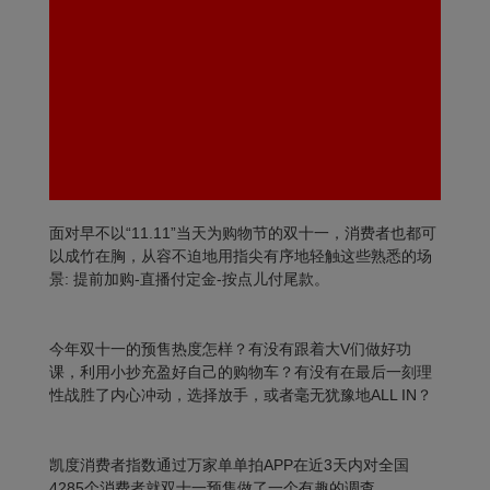
面对早不以“11.11”当天为购物节的双十一，消费者也都可
以成竹在胸，从容不迫地用指尖有序地轻触这些熟悉的场
景: 提前加购-直播付定金-按点儿付尾款。
今年双十一的预售热度怎样？有没有跟着大V们做好功
课，利用小抄充盈好自己的购物车？有没有在最后一刻理
性战胜了内心冲动，选择放手，或者毫无犹豫地ALL IN？
凯度消费者指数通过万家单单拍APP在近3天内对全国
4285个消费者就双十一预售做了一个有趣的调查。