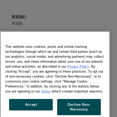
联系我们
市场部
发送消息
电子期刊
This website uses cookies, pixels and similar tracking
technologies through which we and certain third parties (such as
our analytics, social media, and advertising partners) may collect,
record, use, and share information about your use of our website
and online activities, as described in our
Privacy Policy
. By
社交媒体
clicking “Accept”, you are agreeing to these practices. To opt out
of non-necessary cookies, click “Decline Non-Necessary”, or to
电子期刊
customize your cookie settings, click “Manage Cookie
Twitter
Preferences.” In addition, by clicking any of the buttons below,
LinkedIn
you are agreeing to our
Terms
(which contain important waivers).
Facebook
Accept
Decline Non-
Necessary
Previous article
Next article