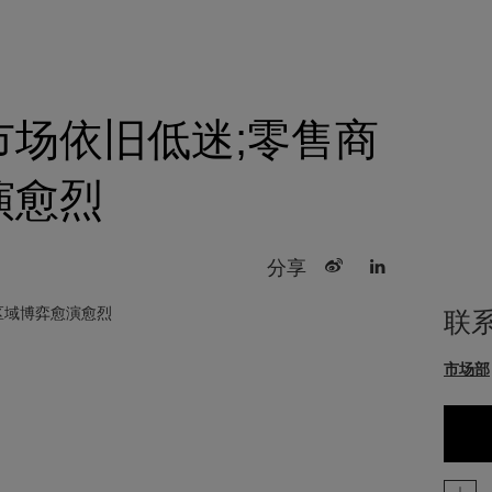
市场依旧低迷;零售商
演愈烈
分享
联
市场部