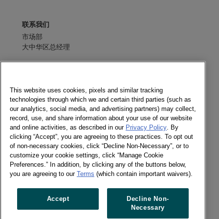
联系我们
市场部
大中华区总经理
发送消息
电子期刊
This website uses cookies, pixels and similar tracking
technologies through which we and certain third parties (such as
our analytics, social media, and advertising partners) may collect,
record, use, and share information about your use of our website
and online activities, as described in our
Privacy Policy
. By
社交媒体
clicking “Accept”, you are agreeing to these practices. To opt out
of non-necessary cookies, click “Decline Non-Necessary”, or to
电子期刊
customize your cookie settings, click “Manage Cookie
Twitter
Preferences.” In addition, by clicking any of the buttons below,
LinkedIn
you are agreeing to our
Terms
(which contain important waivers).
Facebook
Accept
Decline Non-
Necessary