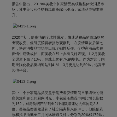
报告中指出，2019年美妆个护家清品类领跑整体快消品市
场，其中美妆和个护持续由高端化驱动，家清品类需求提
升。
2020年初，随疫情的全球性爆发，快速消费品的市场格局
出现改变。但凯度消费者指数观察到，在疫情爆发后第七
周，快速消费品市场即出现了韧性反弹。个护家清品类在
疫情中逆势成长，而美妆在线上亦有良好表现。1-2月美妆
全渠道下跌了13%，但线上仍有7%的增长。作为对比，同
期天猫化妆品类增速达到41%，3月更是达到50%，远高于
其他平台。
其中，个护家清品类受益于消费者疫情期间日渐增强的健
康关注和更长的厨内时光，小包装杀菌湿巾同比增长指数
为162，厨房洗碗产品截至2月销额增速达去年同期2.3
倍。美妆品类虽然受到了社交隔离带来的冲击，但眼部彩
妆和指甲油截至二月同比增速良好，分别为20%和179%，