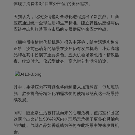
体现了消费者对“口罩外部位”的美丽追求。
天猫认为，此次疫情也对全球化进程提出了新挑战。厂商
应该通过统一全球注册和生产标准、建立弹性供应链与供
应链生态和打造重点市场的专属供应链来应对挑战。
《拥抱后疫情时代新机遇》报告中还称，随生活逐步恢复
正轨，疫前已萌芽的场景在疫后仍有发展机遇，小众高端
品牌在其中扮演了重要角色。五大机会场景包括：精致熬
夜、疗愈时光、仪式型健身、高光时刻和满分旅途。
其中，生活压力不可避免将继续带来加班熬夜，但加班防
脱、熬夜提亮等精细化的需求仍将使精致熬夜这一场景持
续发展。
同时，随正常生活被打乱而来的心理危机，使浴室和卧室
这两个占比超过98%的家内护理场景承担了更多心灵治愈
的功能。气味产品如香薰蜡烛等将在此场景中迎来发展机
会。