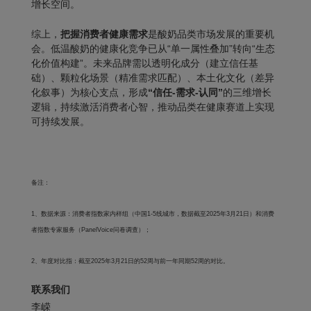
增长空间。
综上，
把握消费者健康需求
是酸奶品类市场发展的重要机
会。低温酸奶的健康化竞争已从“单一属性叠加”转向“生态
化价值构建”。未来品牌需以透明化成分（建立信任基
础）、颗粒化场景（精准需求匹配）、本土化文化（差异
化叙事）为核心支点，形成
“信任-需求-认同”
的三维增长
逻辑，持续激活消费者心智，推动品类在健康赛道上实现
可持续发展。
备注：
1、数据来源：消费者指数家内样组（中国1-5线城市，数据截至2025年3月21日）和消费
者指数专家服务（PanelVoice问卷调查）；
2、年度对比指：截至2025年3月21日的52周与前一年同期52周的对比。
联系我们
李嵘