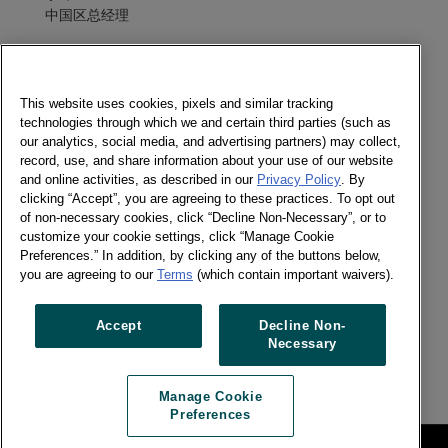
中国区总经理
发送消息
电子期刊
This website uses cookies, pixels and similar tracking
technologies through which we and certain third parties (such as
our analytics, social media, and advertising partners) may collect,
record, use, and share information about your use of our website
and online activities, as described in our
Privacy Policy
. By
社交媒体
clicking “Accept”, you are agreeing to these practices. To opt out
of non-necessary cookies, click “Decline Non-Necessary”, or to
电子期刊
customize your cookie settings, click “Manage Cookie
Twitter
Preferences.” In addition, by clicking any of the buttons below,
LinkedIn
you are agreeing to our
Terms
(which contain important waivers).
Facebook
Accept
Decline Non-
Necessary
Previous article
Next article
Manage Cookie
Preferences