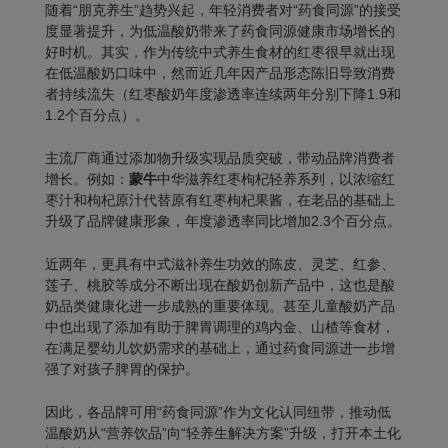
随着“朋克养生”趋势兴起，年轻消费者对“药食同源”的接受
度显著提升，为低温酸奶带来了药食同源健康市场增长的
好时机。其实，作为传统中式养生食材的红枣很早就出现
在低温酸奶口味中，然而近几年因产品形态陈旧导致消费
者持续流失（红枣酸奶年度渗透率连续两年分别下降1.9和
1.2个百分点）。
主流厂商通过
添加物升级
实现品质突破，带动品牌消费者
增长。例如：
蒙牛
中华滋养红枣枸杞轻养系列，以浓缩红
枣汁和枸杞原汁代替原有红枣枸杞果酱，在老品的基础上
升级了品牌健康形象，年度渗透率同比增加2.3个百分点。
近两年，更具有中式滋补养生功效的陈皮、灵芝、红参、
莲子、桃胶等成分不断出现在酸奶创新产品中，这也是酸
奶品类健康化进一步成熟的重要体现。甚至儿童酸奶产品
中也出现了添加有助于脾胃调理的鸡内金、山楂等食材，
在满足婴幼儿饮奶需求的基础上，通过药食同源进一步增
强了对孩子脾胃的保护。
因此，各品牌可用“药食同源”作为文化认同纽带，推动低
温酸奶从“营养饮品”向“轻养生解决方案”升级，打开本土化