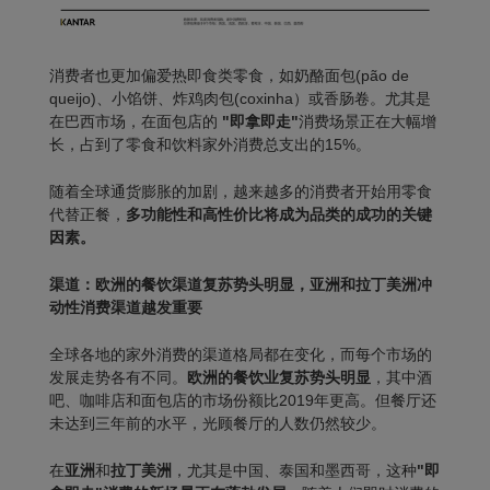
消费者也更加偏爱热即食类零食，如奶酪面包(
pão de
queijo
)、小馅饼、炸鸡肉包(
coxinha
）或香肠卷。尤其是
在巴西市场，在面包店的
"即拿即走"
消费场景正在大幅增
长，占到了零食和饮料家外消费总支出的15%。
随着全球通货膨胀的加剧，越来越多的消费者开始用零食
代替正餐，
多功能性和高性价比将成为品类的成功的关键
因素。
渠道：欧洲的餐饮渠道复苏势头明显，亚洲和拉丁美洲冲
动性消费渠道越发重要
全球各地的家外消费的渠道格局都在变化，而每个市场的
发展走势各有不同。
欧洲的餐饮业复苏势头明显
，其中酒
吧、咖啡店和面包店的市场份额比2019年更高。但餐厅还
未达到三年前的水平，光顾餐厅的人数仍然较少。
在
亚洲
和
拉丁美洲
，尤其是中国、泰国和墨西哥，这种
"即