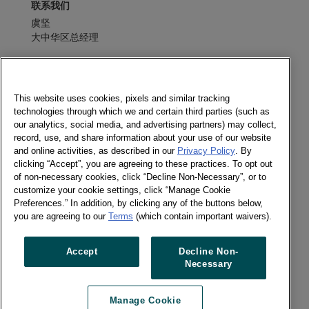
联系我们
虞坚
大中华区总经理
发送消息
电子期刊
This website uses cookies, pixels and similar tracking
technologies through which we and certain third parties (such as
our analytics, social media, and advertising partners) may collect,
record, use, and share information about your use of our website
and online activities, as described in our
Privacy Policy
. By
社交媒体
clicking “Accept”, you are agreeing to these practices. To opt out
of non-necessary cookies, click “Decline Non-Necessary”, or to
电子期刊
customize your cookie settings, click “Manage Cookie
Twitter
Preferences.” In addition, by clicking any of the buttons below,
LinkedIn
you are agreeing to our
Terms
(which contain important waivers).
Facebook
Accept
Decline Non-
Necessary
Previous article
Next article
Manage Cookie