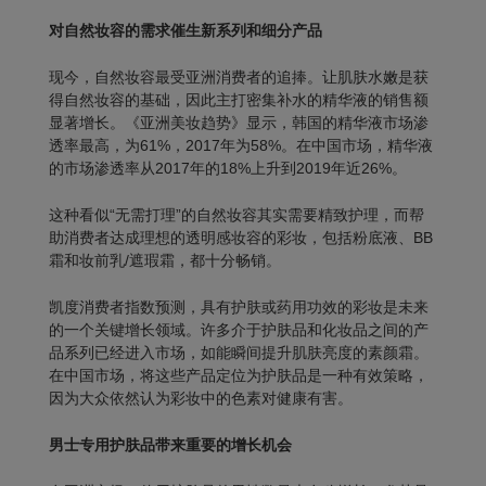
对自然妆容的需求催生新系列和细分产品
现今，自然妆容最受亚洲消费者的追捧。让肌肤水嫩是获
得自然妆容的基础，因此主打密集补水的精华液的销售额
显著增长。《亚洲美妆趋势》显示，韩国的精华液市场渗
透率最高，为61%，2017年为58%。在中国市场，精华液
的市场渗透率从2017年的18%上升到2019年近26%。
这种看似“无需打理”的自然妆容其实需要精致护理，而帮
助消费者达成理想的透明感妆容的彩妆，包括粉底液、BB
霜和妆前乳/遮瑕霜，都十分畅销。
凯度消费者指数预测，具有护肤或药用功效的彩妆是未来
的一个关键增长领域。许多介于护肤品和化妆品之间的产
品系列已经进入市场，如能瞬间提升肌肤亮度的素颜霜。
在中国市场，将这些产品定位为护肤品是一种有效策略，
因为大众依然认为彩妆中的色素对健康有害。
男士专用护肤品带来重要的增长机会