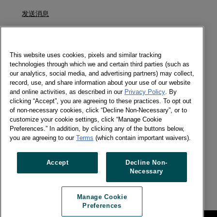
发送消息
点击下载英文报告
电子期刊
This website uses cookies, pixels and similar tracking
technologies through which we and certain third parties (such as
our analytics, social media, and advertising partners) may collect,
record, use, and share information about your use of our website
and online activities, as described in our
Privacy Policy
. By
社交媒体
clicking “Accept”, you are agreeing to these practices. To opt out
of non-necessary cookies, click “Decline Non-Necessary”, or to
电子期刊
customize your cookie settings, click “Manage Cookie
Twitter
Preferences.” In addition, by clicking any of the buttons below,
LinkedIn
you are agreeing to our
Terms
(which contain important waivers).
Facebook
Accept
Decline Non-
Necessary
Previous article
Next article
Manage Cookie
Preferences