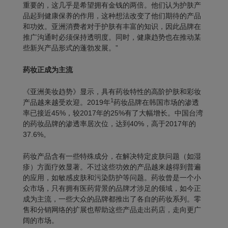
重要的，这几乎是希望拥有金钱的两倍。他们认为护肤产
品起到健康保养的作用，这种想法改变了他们期待的产品
和功效。亚洲消费者对于护肤有丰富的知识，因此品牌在
推广沟通时必须保持透明度。同时，健康趋势也在推动某
些新兴产品形式的蓬勃发展。”
药妆正成为主流
《亚洲美妆趋势》显示，具有药妆特性的高阶护肤和彩妆
1
产品越来越受欢迎。2019年
药妆品牌在韩国市场的渗透
率已接近45%，较2017年的25%有了大幅增长。中国台湾
的药妆品牌的渗透率居次位，达到40%，高于2017年的
37.6%。
药妆产品含有一些特殊成分，在解决特定皮肤问题（如湿
疹）方面疗效显著。不过这些功效的产品越来越得到普遍
的应用，如敏感皮肤和污染防护等问题。药妆曾是一个小
众市场，只有拥有医药背景的品牌才涉足的领域，如今正
成为主流，一些大众的品牌都推出了各自的药妆系列。零
售和分销网络的扩展也帮助这些产品走出药店，走向更广
阔的市场。