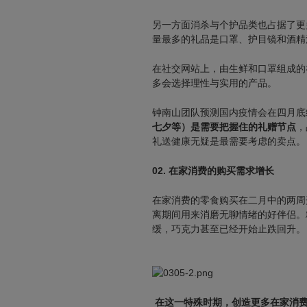
另一方面消杀与个护品类也占据了更
量最多的礼品是口罩、护目镜和酒精
在社交网站上，由生鲜和口罩组成的
多会选择理性与实用的产品。
钟南山团队预测国内疫情会在四月底
七夕等）是需要把握住的礼赠节点
，
礼送健康无疑是最需要考虑的卖点。
02.
在家消费的购买需求增长
在家消费的零食购买在二月中的两周
离期间用来消磨无聊情绪的好伴侣。
缓，巧克力甚至已经开始止跌回升。
在这一特殊时期，创造更多在家消