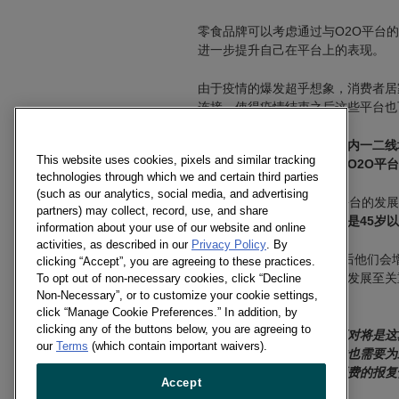
零食品牌可以考虑通过与O2O平台
进一步提升自己在平台上的表现。
由于疫情的爆发超乎想象，消费者居
连接，使得疫情结束之后这些平台也
在凯度消费者指数近期对国内一二线城
This website uses cookies, pixels and similar tracking
示疫情结束后会继续增加在O2O平
technologies through which we and certain third parties
(such as our analytics, social media, and advertising
但是品牌们对疫情后O2O平台的发
partners) may collect, record, use, and share
费者依然充满吸引力，尤其是45岁
information about your use of our website and online
activities, as described in our
Privacy Policy
. By
近4成受访者表示，疫情过后他们会
clicking “Accept”, you are agreeing to these practices.
投资计划对零食品牌未来的发展至关
To opt out of non-necessary cookies, click “Decline
Non-Necessary”, or to customize your cookie settings,
问题。
click “Manage Cookie Preferences.” In addition, by
clicking any of the buttons below, you are agreeing to
疫情尚未结束，品牌如何应对将是这
our
Terms
(which contain important waivers).
我们关注的焦点，零食企业也需要为
过去后，我们会看到户外消费的报复
Accept