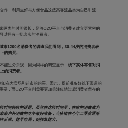
的合作，利用生鲜与方便食品这些高客流品类为自己引流，
家隔离的时间很长，足够O2O平台与消费者建立更紧密的
可以拥有一批忠实的消费者。
市1200名消费者的调查我们看到，30-44岁的消费者表
台上的购买。
展不能过分乐观，因为同样的调查显示，
线下实体零售对消
以上的消费者。
增加在大卖场和超市的购买。因此，提前准备好线下渠道的
重要，而O2O平台则需要更加关注疫情过后消费者留存的
段时间持续的话题。
虽然在这段时间里，在家的消费成为
未来户外消费的竞争做好准备，当疫情在今年二季度逐渐
性反弹。越早布局，则胜算越大。