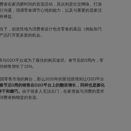
费者在家消磨时间的首选活动，其次则是社交网络、打游
行沟通，强调零食调节心情的能力，以及与重要的居家活
有裨益。
当下，创造性地为消费者设计包含零食的菜品（例如加巧
产品打开更多新的机会。
商与O2O平台成为了最佳的购买途径。春节后的3周内，零
的销售增长了15%。
国零售市场的舞台，那么2020年的新冠疫情则让O2O平台
春节后3周的销售在O2O平台上的翻倍增长，同样也是膨化
饼干和糖巧。
由于很多人无法出门，在家煮饭与消费的需求
消费者购物篮的首选。