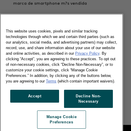
marca de smartphone m?s vendida
Leer más
This website uses cookies, pixels and similar tracking
technologies through which we and certain third parties (such as
Apple se prepara para el iPhone 6s
our analytics, social media, and advertising partners) may collect,
record, use, and share information about your use of our website
and online activities, as described in our
Privacy Policy
. By
clicking “Accept”, you are agreeing to these practices. To opt out
of non-necessary cookies, click “Decline Non-Necessary”, or to
07/10/2015
customize your cookie settings, click “Manage Cookie
Preferences.” In addition, by clicking any of the buttons below,
Android sigue perdiendo cuota en Europa a pesar
you are agreeing to our
Terms
(which contain important waivers).
de su fortaleza en Espa?a e Italia
Leer más
Accept
Decline Non-
Necessary
Manage Cookie
Preferences