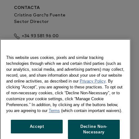
CONTACTA
Cristina Garc?a Fuente
Sector Director
+34 93 581 96 00
Enviar un mensaje
Newsletter global
This website uses cookies, pixels and similar tracking
technologies through which we and certain third parties (such as
our analytics, social media, and advertising partners) may collect,
record, use, and share information about your use of our website
and online activities, as described in our
Privacy Policy
. By
Social
clicking “Accept”, you are agreeing to these practices. To opt out
of non-necessary cookies, click “Decline Non-Necessary”, or to
Newsletter global
customize your cookie settings, click “Manage Cookie
Twitter
Preferences.” In addition, by clicking any of the buttons below,
LinkedIn
you are agreeing to our
Terms
(which contain important waivers).
Facebook
Accept
Decline Non-
Necessary