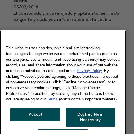
05/02/2016
El consumidor, m?s relajado y optimista, ser? m?s
exigente y cada vez m?s europeo en la cocina
Leer más
This website uses cookies, pixels and similar tracking
technologies through which we and certain third parties (such as
Buenas perspectivas para el Gran
our analytics, social media, and advertising partners) may collect,
Consumo en 2015
record, use, and share information about your use of our website
and online activities, as described in our
Privacy Policy
. By
clicking “Accept”, you are agreeing to these practices. To opt out
of non-necessary cookies, click “Decline Non-Necessary”, or to
06/02/2015
customize your cookie settings, click “Manage Cookie
Preferences.” In addition, by clicking any of the buttons below,
En 2014 el mercado cede un 2,9% en ventas, ca?
you are agreeing to our
Terms
(which contain important waivers).
da que se concentra en los productos frescos
Leer más
Accept
Decline Non-
Necessary