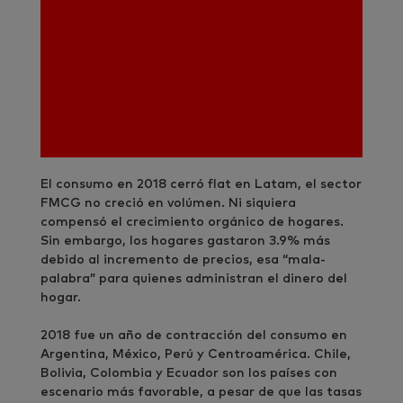
El consumo en 2018 cerró flat en Latam, el sector
FMCG no creció en volúmen. Ni siquiera
compensó el crecimiento orgánico de hogares.
Sin embargo, los hogares gastaron 3.9% más
debido al incremento de precios, esa “mala-
palabra” para quienes administran el dinero del
hogar.
2018 fue un año de contracción del consumo en
Argentina, México, Perú y Centroamérica. Chile,
Bolivia, Colombia y Ecuador son los países con
escenario más favorable, a pesar de que las tasas