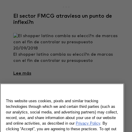
El sector FMCG atraviesa un punto de
inflexi?n
20/09/2018
El shopper latino cambia su elecci?n de marcas
con el fin de controlar su presupuesto
Lee más
Descubre los focos de crecimiento en
This website uses cookies, pixels and similar tracking
Latinoam?rica
technologies through which we and certain third parties (such as
our analytics, social media, and advertising partners) may collect,
record, use, and share information about your use of our website
and online activities, as described in our
Privacy Policy
. By
clicking “Accept”, you are agreeing to these practices. To opt out