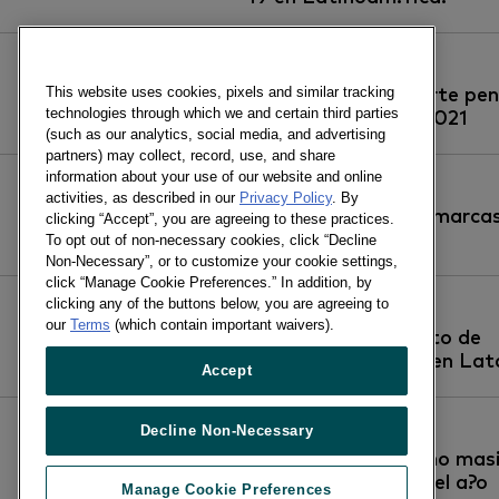
09/12/2020
This website uses cookies, pixels and similar tracking
10 slides para hacerte pe
technologies through which we and certain third parties
sobre el 2020 y el 2021
(such as our analytics, social media, and advertising
partners) may collect, record, use, and share
information about your use of our website and online
01/12/2020
activities, as described in our
Privacy Policy
. By
Crecimiento de las marca
clicking “Accept”, you are agreeing to these practices.
una nueva realidad
To opt out of non-necessary cookies, click “Decline
Non-Necessary”, or to customize your cookie settings,
click “Manage Cookie Preferences.” In addition, by
clicking any of the buttons below, you are agreeing to
30/11/2020
our
Terms
(which contain important waivers).
Rutas de crecimiento de
marcas ganadoras en La
Accept
2020
Decline Non-Necessary
10/11/2020
Canasta de consumo mas
crece en lo que va del a?o
Manage Cookie Preferences