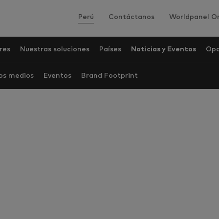
Perú
Contáctanos
Worldpanel On
res
Nuestras soluciones
Países
Noticias y Eventos
Opo
los medios
Eventos
Brand Footprint