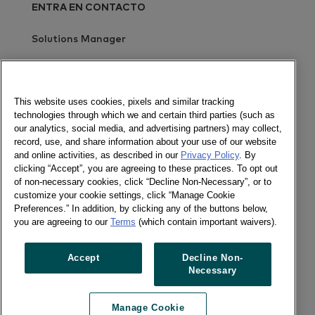
ENTRA EN CONTACTO
Solutions Manager
Envía un mensaje
Newsletter
This website uses cookies, pixels and similar tracking
technologies through which we and certain third parties (such as
our analytics, social media, and advertising partners) may collect,
record, use, and share information about your use of our website
and online activities, as described in our
Privacy Policy
. By
Socializa
clicking “Accept”, you are agreeing to these practices. To opt out
of non-necessary cookies, click “Decline Non-Necessary”, or to
Newsletter
customize your cookie settings, click “Manage Cookie
Twitter
Preferences.” In addition, by clicking any of the buttons below,
LinkedIn
you are agreeing to our
Terms
(which contain important waivers).
Facebook
Accept
Decline Non-
Necessary
Previous article
Next article
Manage Cookie